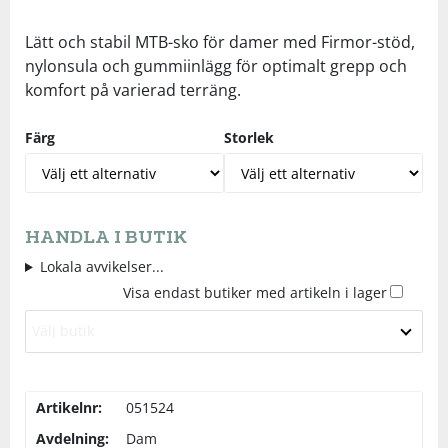
Underkläder
Skydd
Underkläder
Skydd
Längdåkning
Lätt och stabil MTB-sko för damer med Firmor-stöd,
nylonsula och gummiinlägg för optimalt grepp och
komfort på varierad terräng.
Sporttillbehör
Sporttillbehör
Löpning
Färg
Storlek
Stavar
Stavar
Orientering
Träning
Träning
Outdoor
HANDLA I BUTIK
Tält
Tält
Padel
Lokala avvikelser...
Visa endast butiker med artikeln i lager
Väskor
Väskor
Rullskidor
Välj butik
Övrigt
Övrigt
Simning
Artikelnr:
051524
Avdelning:
Dam
Sportswear