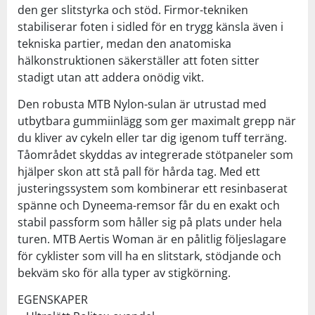
den ger slitstyrka och stöd. Firmor-tekniken
stabiliserar foten i sidled för en trygg känsla även i
tekniska partier, medan den anatomiska
hälkonstruktionen säkerställer att foten sitter
stadigt utan att addera onödig vikt.
Den robusta MTB Nylon-sulan är utrustad med
utbytbara gummiinlägg som ger maximalt grepp när
du kliver av cykeln eller tar dig igenom tuff terräng.
Tåområdet skyddas av integrerade stötpaneler som
hjälper skon att stå pall för hårda tag. Med ett
justeringssystem som kombinerar ett resinbaserat
spänne och Dyneema-remsor får du en exakt och
stabil passform som håller sig på plats under hela
turen. MTB Aertis Woman är en pålitlig följeslagare
för cyklister som vill ha en slitstark, stödjande och
bekväm sko för alla typer av stigkörning.
EGENSKAPER