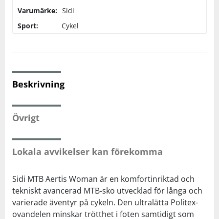
Varumärke:
Sidi
Squash
Sport:
Cykel
Tennis
Träning
Beskrivning
Volleyboll
Övrigt
Walking
Lokala avvikelser kan förekomma
Sidi MTB Aertis Woman är en komfortinriktad och
tekniskt avancerad MTB-sko utvecklad för långa och
varierade äventyr på cykeln. Den ultralätta Politex-
ovandelen minskar trötthet i foten samtidigt som