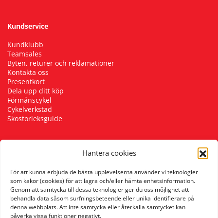
Kundservice
Kundklubb
Teamsales
Byten, returer och reklamationer
Kontakta oss
Presentkort
Dela upp ditt köp
Förmånscykel
Cykelverkstad
Skostorleksguide
Hantera cookies
Följ oss
För att kunna erbjuda de bästa upplevelserna använder vi teknologier
som kakor (cookies) för att lagra och/eller hämta enhetsinformation.
Genom att samtycka till dessa teknologier ger du oss möjlighet att
behandla data såsom surfningsbeteende eller unika identifierare på
denna webbplats. Att inte samtycka eller återkalla samtycket kan
påverka vissa funktioner negativt.