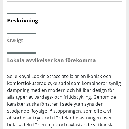
Squash
Beskrivning
Tennis
Övrigt
Träning
Lokala avvikelser kan förekomma
Volleyboll
Selle Royal Lookin Stracciatella är en ikonisk och
Walking
komfortfokuserad cykelsadel som kombinerar synlig
dämpning med en modern och hållbar design för
alla typer av vardags- och fritidscykling. Genom de
karakteristiska fönstren i sadelytan syns den
stödjande Royalgel™-stoppningen, som effektivt
absorberar tryck och fördelar belastningen över
hela sadeln för en mjuk och avlastande sittkänsla