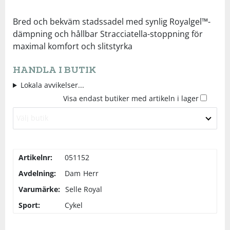
Underkläder
Skydd
Underkläder
Skydd
Längdåkning
Bred och bekväm stadssadel med synlig Royalgel™-
dämpning och hållbar Stracciatella-stoppning för
maximal komfort och slitstyrka
Sporttillbehör
Sporttillbehör
Löpning
HANDLA I BUTIK
Stavar
Stavar
Orientering
Lokala avvikelser...
Visa endast butiker med artikeln i lager
Träning
Träning
Outdoor
Välj butik
Tält
Tält
Padel
Artikelnr:
051152
Väskor
Väskor
Rullskidor
Avdelning:
Dam
Herr
Varumärke:
Selle Royal
Övrigt
Övrigt
Simning
Sport:
Cykel
Sportswear