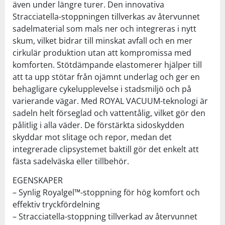
även under längre turer. Den innovativa
Stracciatella-stoppningen tillverkas av återvunnet
sadelmaterial som mals ner och integreras i nytt
skum, vilket bidrar till minskat avfall och en mer
cirkulär produktion utan att kompromissa med
komforten. Stötdämpande elastomerer hjälper till
att ta upp stötar från ojämnt underlag och ger en
behagligare cykelupplevelse i stadsmiljö och på
varierande vägar. Med ROYAL VACUUM-teknologi är
sadeln helt förseglad och vattentålig, vilket gör den
pålitlig i alla väder. De förstärkta sidoskydden
skyddar mot slitage och repor, medan det
integrerade clipsystemet baktill gör det enkelt att
fästa sadelväska eller tillbehör.
EGENSKAPER
– Synlig Royalgel™-stoppning för hög komfort och
effektiv tryckfördelning
– Stracciatella-stoppning tillverkad av återvunnet