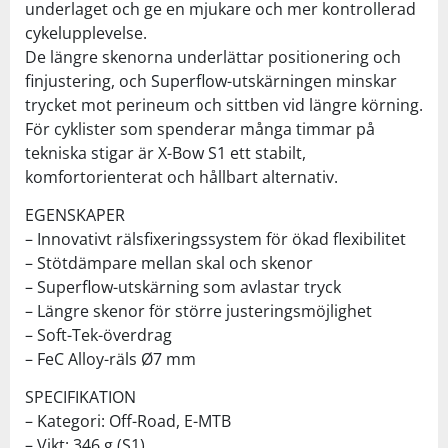
underlaget och ge en mjukare och mer kontrollerad
cykelupplevelse.
De längre skenorna underlättar positionering och
finjustering, och Superflow-utskärningen minskar
trycket mot perineum och sittben vid längre körning.
För cyklister som spenderar många timmar på
tekniska stigar är X-Bow S1 ett stabilt,
komfortorienterat och hållbart alternativ.
EGENSKAPER
– Innovativt rälsfixeringssystem för ökad flexibilitet
– Stötdämpare mellan skal och skenor
– Superflow-utskärning som avlastar tryck
– Längre skenor för större justeringsmöjlighet
– Soft-Tek-överdrag
– FeC Alloy-räls Ø7 mm
SPECIFIKATION
– Kategori: Off-Road, E-MTB
– Vikt: 346 g (S1)