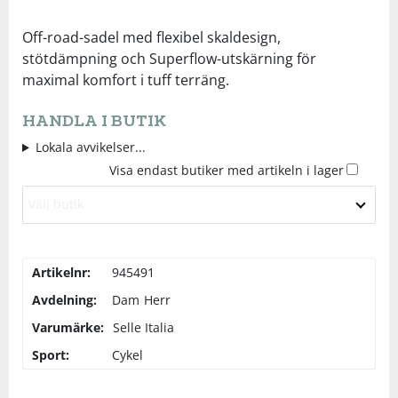
Underkläder
Skydd
Underkläder
Skydd
Längdåkning
Off-road-sadel med flexibel skaldesign,
stötdämpning och Superflow-utskärning för
maximal komfort i tuff terräng.
Sporttillbehör
Sporttillbehör
Löpning
HANDLA I BUTIK
Stavar
Stavar
Orientering
Lokala avvikelser...
Visa endast butiker med artikeln i lager
Träning
Träning
Outdoor
Välj butik
Tält
Tält
Padel
Artikelnr:
945491
Väskor
Väskor
Rullskidor
Avdelning:
Dam
Herr
Varumärke:
Selle Italia
Övrigt
Övrigt
Simning
Sport:
Cykel
Sportswear