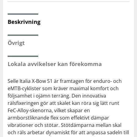
Squash
Beskrivning
Tennis
Övrigt
Träning
Lokala avvikelser kan förekomma
Volleyboll
Selle Italia X-Bow S1 är framtagen för enduro- och
Walking
eMTB-cyklister som kräver maximal komfort och
följsamhet i ojämn terräng. Den innovativa
rälsfixeringen gör att skalet kan röra sig lätt runt
FeC-Alloy-skenorna, vilket skapar en
armborstliknande flex som effektivt dämpar
vibrationer och stötar. Stötdämparna mellan skal
och räls arbetar dynamiskt för att anpassa sadeln till