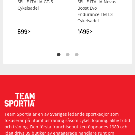
SELLE ITALIA
GT-5
SELLE ITALIA
Novus
Cykelsadel
Boost Evo
Endurance TM L3
Cykelsadel
699
kr
1495
kr
Team Sportia är en av Sveriges ledande sportkedjor som
fokuserar på utomhusträning såsom cykel, löpning, aktiv fritid
och träning. Den första franchisebutiken öppnades 1989 och
idag drivs 39 butiker av engagerade handlare runt om i