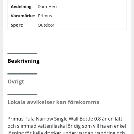
Avdelning:
Dam
Herr
Squash
Varumärke:
Primus
Sport:
Outdoor
Tennis
Träning
Beskrivning
Volleyboll
Övrigt
Walking
Lokala avvikelser kan förekomma
Primus Tufa Narrow Single Wall Bottle 0.8 är en lätt
och slimmad vattenflaska för dig som vill ha en enkel
lösning för kalla drycker under vardag, vandring och