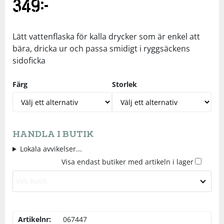
349
kr
Underkläder
Skydd
Underkläder
Skydd
Längdåkning
Lätt vattenflaska för kalla drycker som är enkel att
Sporttillbehör
Sporttillbehör
Löpning
bära, dricka ur och passa smidigt i ryggsäckens
sidoficka
Stavar
Stavar
Orientering
Färg
Storlek
Träning
Träning
Outdoor
Tält
Tält
Padel
HANDLA I BUTIK
Lokala avvikelser...
Väskor
Väskor
Rullskidor
Visa endast butiker med artikeln i lager
Välj butik
Övrigt
Övrigt
Simning
Artikelnr:
067447
Sportswear