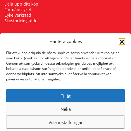
Dela upp ditt köp
Förmånscykel
Cykelverkstad
Skostorleksguide
Hantera cookies
Följ oss
För att kunna erbjuda de bästa upplevelserna använder vi teknologier
som kakor (cookies) för att lagra och/eller hämta enhetsinformation.
Genom att samtycka till dessa teknologier ger du oss möjlighet att
behandla data såsom surfningsbeteende eller unika identifierare på
denna webbplats. Att inte samtycka eller återkalla samtycket kan
påverka vissa funktioner negativt.
Tillåt
Neka
Visa inställningar