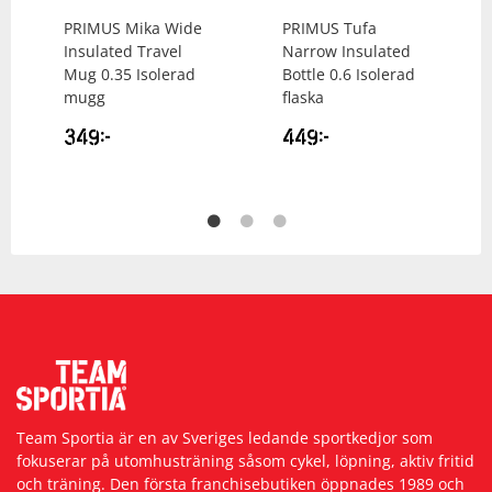
PRIMUS
Mika Wide
PRIMUS
Tufa
Insulated Travel
Narrow Insulated
Mug 0.35 Isolerad
Bottle 0.6 Isolerad
mugg
flaska
349
kr
449
kr
Team Sportia är en av Sveriges ledande sportkedjor som
fokuserar på utomhusträning såsom cykel, löpning, aktiv fritid
och träning. Den första franchisebutiken öppnades 1989 och