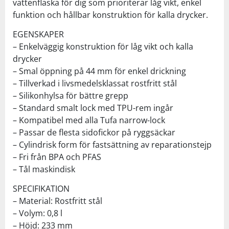
vattenflaska för dig som prioriterar låg vikt, enkel
funktion och hållbar konstruktion för kalla drycker.
EGENSKAPER
– Enkelväggig konstruktion för låg vikt och kalla
drycker
– Smal öppning på 44 mm för enkel drickning
– Tillverkad i livsmedelsklassat rostfritt stål
– Silikonhylsa för bättre grepp
– Standard smalt lock med TPU-rem ingår
– Kompatibel med alla Tufa narrow-lock
– Passar de flesta sidofickor på ryggsäckar
– Cylindrisk form för fastsättning av reparationstejp
– Fri från BPA och PFAS
– Tål maskindisk
SPECIFIKATION
– Material: Rostfritt stål
– Volym: 0,8 l
– Höjd: 233 mm