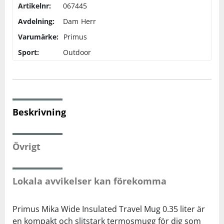
Artikelnr:
067445
Avdelning:
Dam
Herr
Squash
Varumärke:
Primus
Sport:
Outdoor
Tennis
Träning
Beskrivning
Volleyboll
Walking
Övrigt
Lokala avvikelser kan förekomma
Primus Mika Wide Insulated Travel Mug 0.35 liter är
en kompakt och slitstark termosmugg för dig som