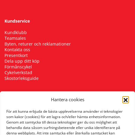
Kundservice
Kundklubb
Teamsales
Byten, returer och reklamationer
Kontakta oss
Presentkort
Dela upp ditt köp
Förmånscykel
Cykelverkstad
Skostorleksguide
Hantera cookies
Följ oss
För att kunna erbjuda de bästa upplevelserna använder vi teknologier
som kakor (cookies) för att lagra och/eller hämta enhetsinformation.
Genom att samtycka till dessa teknologier ger du oss möjlighet att
behandla data såsom surfningsbeteende eller unika identifierare på
denna webbplats. Att inte samtycka eller återkalla samtycket kan