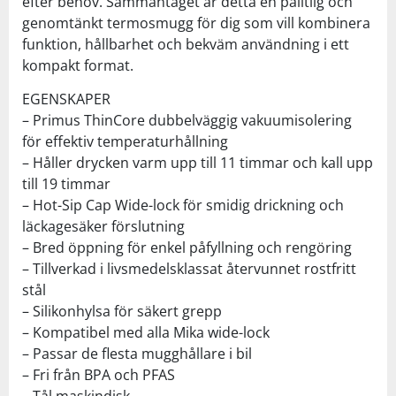
efter behov. Sammantaget är detta en pålitlig och
genomtänkt termosmugg för dig som vill kombinera
funktion, hållbarhet och bekväm användning i ett
kompakt format.
EGENSKAPER
– Primus ThinCore dubbelväggig vakuumisolering
för effektiv temperaturhållning
– Håller drycken varm upp till 11 timmar och kall upp
till 19 timmar
– Hot-Sip Cap Wide-lock för smidig drickning och
läckagesäker förslutning
– Bred öppning för enkel påfyllning och rengöring
– Tillverkad i livsmedelsklassat återvunnet rostfritt
stål
– Silikonhylsa för säkert grepp
– Kompatibel med alla Mika wide-lock
– Passar de flesta mugghållare i bil
– Fri från BPA och PFAS
– Tål maskindisk