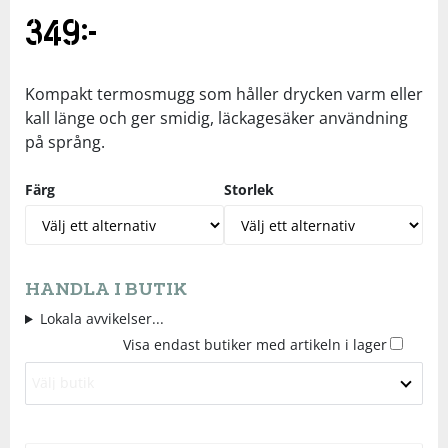
349
kr
Underkläder
Skydd
Underkläder
Skydd
Längdåkning
Sporttillbehör
Sporttillbehör
Löpning
Kompakt termosmugg som håller drycken varm eller
kall länge och ger smidig, läckagesäker användning
på språng.
Stavar
Stavar
Orientering
Färg
Storlek
Träning
Träning
Outdoor
Tält
Tält
Padel
HANDLA I BUTIK
Lokala avvikelser...
Väskor
Väskor
Rullskidor
Visa endast butiker med artikeln i lager
Övrigt
Övrigt
Simning
Välj butik
Sportswear