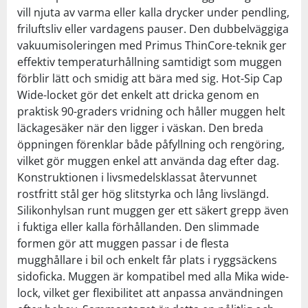
vill njuta av varma eller kalla drycker under pendling,
friluftsliv eller vardagens pauser. Den dubbelväggiga
vakuumisoleringen med Primus ThinCore-teknik ger
effektiv temperaturhållning samtidigt som muggen
förblir lätt och smidig att bära med sig. Hot-Sip Cap
Wide-locket gör det enkelt att dricka genom en
praktisk 90-graders vridning och håller muggen helt
läckagesäker när den ligger i väskan. Den breda
öppningen förenklar både påfyllning och rengöring,
vilket gör muggen enkel att använda dag efter dag.
Konstruktionen i livsmedelsklassat återvunnet
rostfritt stål ger hög slitstyrka och lång livslängd.
Silikonhylsan runt muggen ger ett säkert grepp även
i fuktiga eller kalla förhållanden. Den slimmade
formen gör att muggen passar i de flesta
mugghållare i bil och enkelt får plats i ryggsäckens
sidoficka. Muggen är kompatibel med alla Mika wide-
lock, vilket ger flexibilitet att anpassa användningen