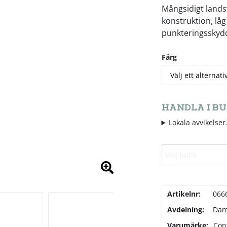
Mångsidigt lands
konstruktion, låg
punkteringsskydd
Färg
HANDLA I BU
Lokala avvikelser.
Välj butik
Artikelnr:
066
Avdelning:
Da
Varumärke:
Con