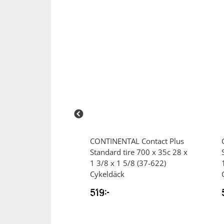
AL
Race Tube
CONTINENTAL
Contact Plus
elslang
Standard tire 700 x 35c 28 x
1 3/8 x 1 5/8 (37-622)
Cykeldäck
519
kr