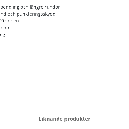
, pendling och längre rundor
stånd och punkteringsskydd
00-serien
tempo
ang
Liknande produkter