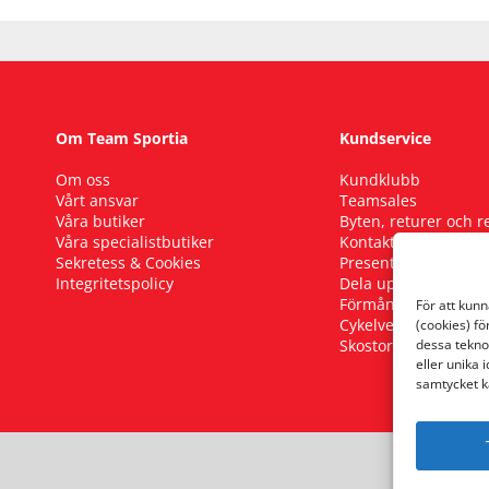
Om Team Sportia
Kundservice
Om oss
Kundklubb
Vårt ansvar
Teamsales
Våra butiker
Byten, returer och 
Våra specialistbutiker
Kontakta oss
Sekretess & Cookies
Presentkort
Integritetspolicy
Dela upp ditt köp
Förmånscykel
För att kun
Cykelverkstad
(cookies) fö
Skostorleksguide
dessa tekno
eller unika 
samtycket k