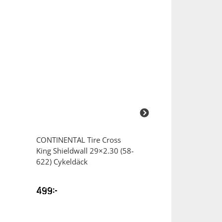
CONTINENTAL
Tire Cross
CONTINENTAL
R
King Shieldwall 29×2.30 (58-
28″ S42 Cykelsl
622) Cykeldäck
499
kr
99
kr