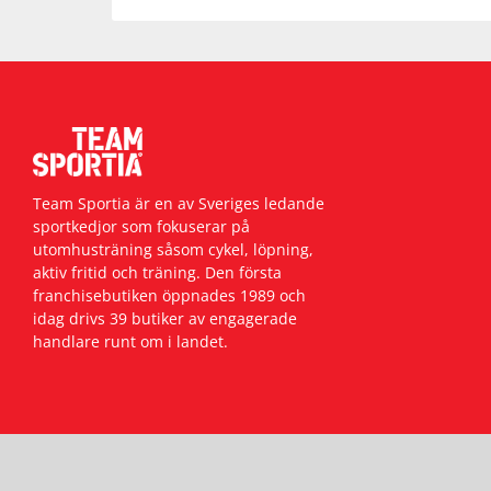
Team Sportia är en av Sveriges ledande
sportkedjor som fokuserar på
utomhusträning såsom cykel, löpning,
aktiv fritid och träning. Den första
franchisebutiken öppnades 1989 och
idag drivs 39 butiker av engagerade
handlare runt om i landet.