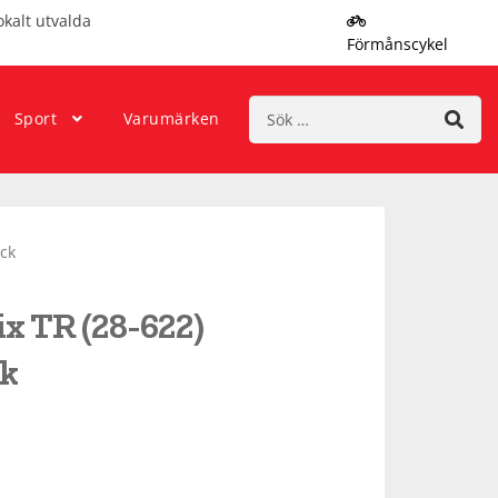
okalt utvalda
Förmånscykel
Sök
Sport
Varumärken
efter:
äck
x TR (28-622)
k