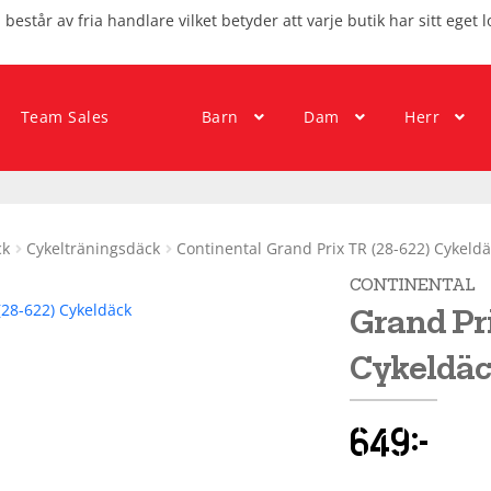
består av fria handlare vilket betyder att varje butik har sitt eget l
Team Sales
Barn
Dam
Herr
ck
Cykelträningsdäck
Continental Grand Prix TR (28-622) Cykeld
CONTINENTAL
Grand Pri
Cykeldäc
649
kr