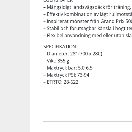
EGENSKAPER
– Mångsidigt landsvägsdäck för träning
– Effektiv kombination av lågt rullmot
Squash
– Inspirerat mönster från Grand Prix 50
– Stabil och förutsägbar känsla i högt 
Tennis
– Flexibel användning med eller utan sl
SPECIFIKATION
Träning
– Diameter: 28” (700 x 28C)
– Vikt: 355 g
Volleyboll
– Maxtryck bar: 5,0-6,5
– Maxtryck PSI: 73-94
– ETRTO: 28-622
Walking