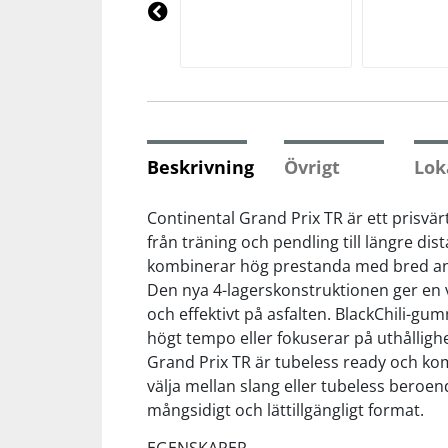
Underkläder
Skydd
Underkläder
Skydd
Längdåkning
Pre
vio
us
Sporttillbehör
Sporttillbehör
Löpning
Stavar
Stavar
Orientering
Beskrivning
Övrigt
Lok
Träning
Träning
Outdoor
Continental Grand Prix TR är ett prisvä
från träning och pendling till längre di
kombinerar hög prestanda med bred a
Tält
Tält
Padel
Den nya 4-lagerskonstruktionen ger en v
och effektivt på asfalten. BlackChili-g
Väskor
Väskor
Rullskidor
högt tempo eller fokuserar på uthållighe
Grand Prix TR är tubeless ready och komp
Övrigt
Övrigt
Simning
välja mellan slang eller tubeless beroend
mångsidigt och lättillgängligt format.
Sportswear