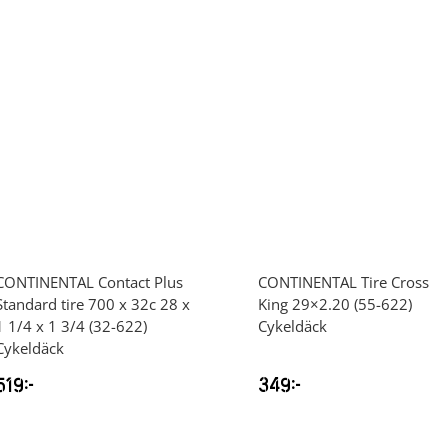
CONTINENTAL
Contact Plus
CONTINENTAL
Tire Cross
Standard tire 700 x 32c 28 x
King 29×2.20 (55-622)
1 1/4 x 1 3/4 (32-622)
Cykeldäck
Cykeldäck
519
kr
349
kr