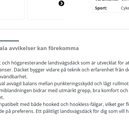
Sport:
Cyke
Ne
xt
ala avvikelser kan förekomma
rt och högpresterande landsvägsdäck som är utvecklat för at
stanser. Däcket bygger vidare på teknik och erfarenhet från 
nvändbarhet.
äl avvägd balans mellan punkteringsskydd och lågt rullmotst
ummiblandningen bidrar med utmärkt grepp, bra komfort och l
t.
atibelt med både hooked och hookless-fälgar, vilket ger flex
e på preferens. Ett pålitligt landsvägsdäck för dig som vill 