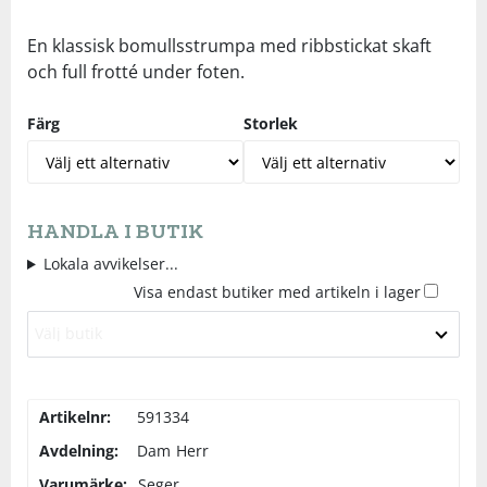
Underkläder
Skydd
Underkläder
Skydd
Längdåkning
En klassisk bomullsstrumpa med ribbstickat skaft
och full frotté under foten.
Sporttillbehör
Sporttillbehör
Löpning
Färg
Storlek
Stavar
Stavar
Orientering
Träning
Träning
Outdoor
HANDLA I BUTIK
Lokala avvikelser...
Tält
Tält
Padel
Visa endast butiker med artikeln i lager
Välj butik
Väskor
Väskor
Rullskidor
Övrigt
Övrigt
Simning
Artikelnr:
591334
Avdelning:
Dam
Herr
Sportswear
Varumärke:
Seger