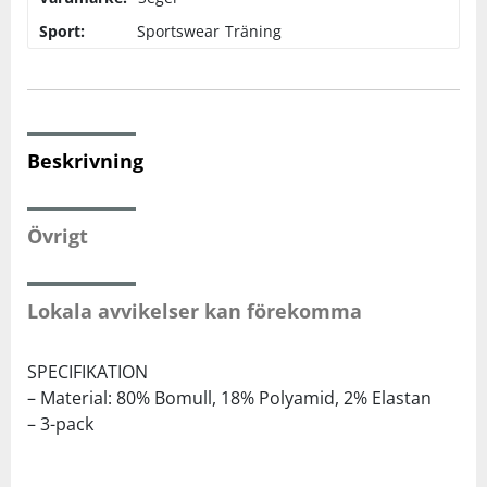
Sport:
Sportswear
Träning
Squash
Tennis
Beskrivning
Träning
Övrigt
Volleyboll
Walking
Lokala avvikelser kan förekomma
SPECIFIKATION
– Material: 80% Bomull, 18% Polyamid, 2% Elastan
– 3-pack