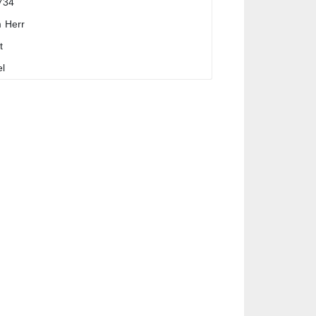
734
m
Herr
t
l