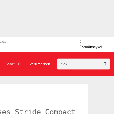
valda
Förmånscykel
Sök
Sport
Varumärken
efter:
ses Stride Compact