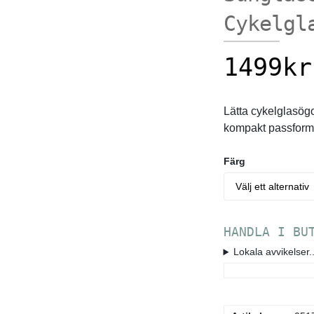
Cykelgl
1499
kr
Lätta cykelglasögo
kompakt passform 
Färg
HANDLA I BU
Lokala avvikelser..