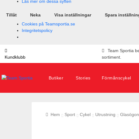
Läs mer om dessa syften
Tillåt
Neka
Visa inställningar
Spara inställnin
Cookies på Teamsportia.se
Integritetspolicy
Team Sportia bes
Kundklubb
sortiment.
Butiker
Stories
Förmånscykel
Sök
efter:
Hem
Sport
Cykel
Utrustning
Glasögo