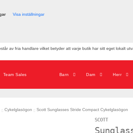
gar
Visa inställningar
tår av fria handlare vilket betyder att varje butik har sitt eget lokalt ut
Team Sales
Barn
Dam
Herr
n
Cykelglasögon
Scott Sunglasses Stride Compact Cykelglasögon
SCOTT
Sunglas