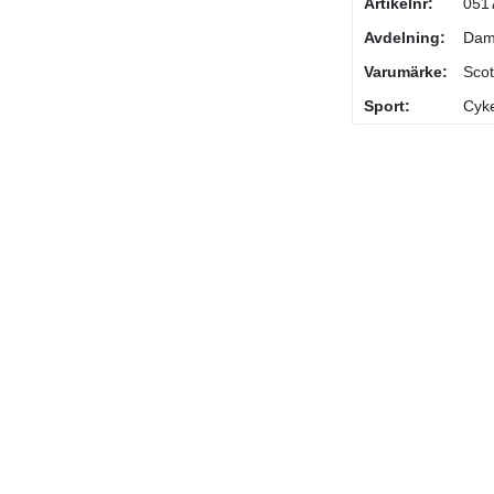
Artikelnr:
051
Avdelning:
Da
Varumärke:
Scot
Sport:
Cyke