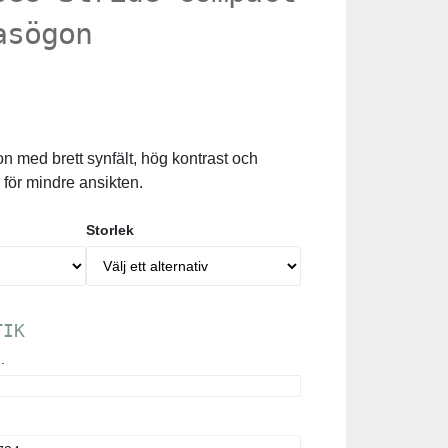
asögon
n med brett synfält, hög kontrast och
för mindre ansikten.
Storlek
TIK
.