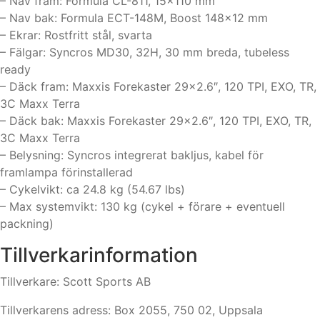
– Nav fram: Formula CL-811, 15×110 mm
– Nav bak: Formula ECT-148M, Boost 148×12 mm
– Ekrar: Rostfritt stål, svarta
– Fälgar: Syncros MD30, 32H, 30 mm breda, tubeless
ready
– Däck fram: Maxxis Forekaster 29×2.6″, 120 TPI, EXO, TR,
3C Maxx Terra
– Däck bak: Maxxis Forekaster 29×2.6″, 120 TPI, EXO, TR,
3C Maxx Terra
– Belysning: Syncros integrerat bakljus, kabel för
framlampa förinstallerad
– Cykelvikt: ca 24.8 kg (54.67 lbs)
– Max systemvikt: 130 kg (cykel + förare + eventuell
packning)
Tillverkarinformation
Tillverkare: Scott Sports AB
Tillverkarens adress: Box 2055, 750 02, Uppsala