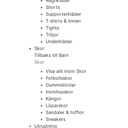
Regnkläder
Shorts
Supporterkläder
T-shirts & linnen
Tights
Tröjor
Underkläder
Skor
Tillbaks till Barn
Skor
Visa allt inom Skor
Fotbollsskor
Gummistövlar
Inomhusskor
Kängor
Löparskor
Sandaler & tofflor
Sneakers
Utrustning