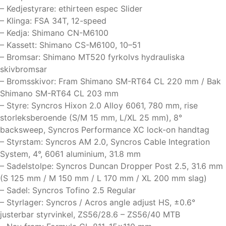
– Kedjestyrare: ethirteen espec Slider
– Klinga: FSA 34T, 12-speed
– Kedja: Shimano CN-M6100
– Kassett: Shimano CS-M6100, 10–51
– Bromsar: Shimano MT520 fyrkolvs hydrauliska
skivbromsar
– Bromsskivor: Fram Shimano SM-RT64 CL 220 mm / Bak
Shimano SM-RT64 CL 203 mm
– Styre: Syncros Hixon 2.0 Alloy 6061, 780 mm, rise
storleksberoende (S/M 15 mm, L/XL 25 mm), 8°
backsweep, Syncros Performance XC lock-on handtag
– Styrstam: Syncros AM 2.0, Syncros Cable Integration
System, 4°, 6061 aluminium, 31.8 mm
– Sadelstolpe: Syncros Duncan Dropper Post 2.5, 31.6 mm
(S 125 mm / M 150 mm / L 170 mm / XL 200 mm slag)
– Sadel: Syncros Tofino 2.5 Regular
– Styrlager: Syncros / Acros angle adjust HS, ±0.6°
justerbar styrvinkel, ZS56/28.6 – ZS56/40 MTB