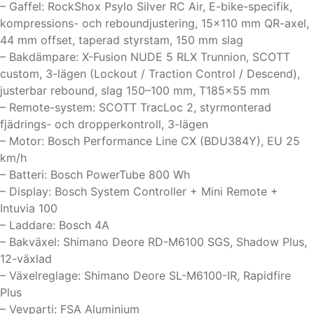
– Gaffel: RockShox Psylo Silver RC Air, E-bike-specifik,
kompressions- och reboundjustering, 15×110 mm QR-axel,
44 mm offset, taperad styrstam, 150 mm slag
– Bakdämpare: X-Fusion NUDE 5 RLX Trunnion, SCOTT
custom, 3-lägen (Lockout / Traction Control / Descend),
justerbar rebound, slag 150–100 mm, T185x55 mm
– Remote-system: SCOTT TracLoc 2, styrmonterad
fjädrings- och dropperkontroll, 3-lägen
– Motor: Bosch Performance Line CX (BDU384Y), EU 25
km/h
– Batteri: Bosch PowerTube 800 Wh
– Display: Bosch System Controller + Mini Remote +
Intuvia 100
– Laddare: Bosch 4A
– Bakväxel: Shimano Deore RD-M6100 SGS, Shadow Plus,
12-växlad
– Växelreglage: Shimano Deore SL-M6100-IR, Rapidfire
Plus
– Vevparti: FSA Aluminium