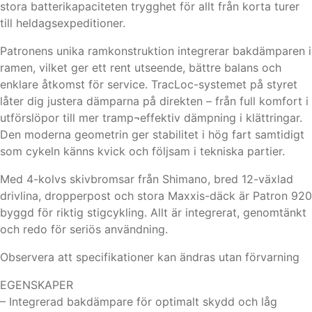
stora batterikapaciteten trygghet för allt från korta turer
till heldagsexpeditioner.
Patronens unika ramkonstruktion integrerar bakdämparen i
ramen, vilket ger ett rent utseende, bättre balans och
enklare åtkomst för service. TracLoc-systemet på styret
låter dig justera dämparna på direkten – från full komfort i
utförslöpor till mer tramp¬effektiv dämpning i klättringar.
Den moderna geometrin ger stabilitet i hög fart samtidigt
som cykeln känns kvick och följsam i tekniska partier.
Med 4-kolvs skivbromsar från Shimano, bred 12-växlad
drivlina, dropperpost och stora Maxxis-däck är Patron 920
byggd för riktig stigcykling. Allt är integrerat, genomtänkt
och redo för seriös användning.
Observera att specifikationer kan ändras utan förvarning
EGENSKAPER
– Integrerad bakdämpare för optimalt skydd och låg