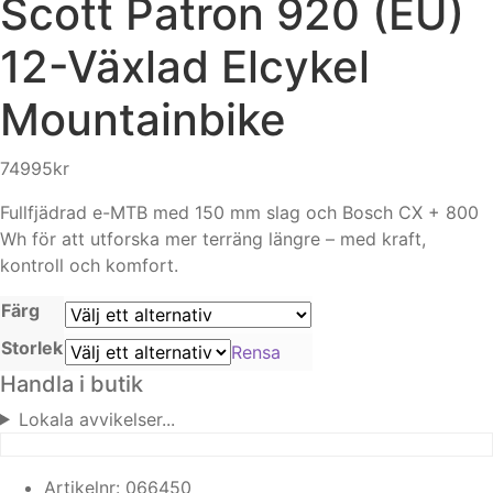
Scott
Patron 920 (EU)
12-Växlad Elcykel
Mountainbike
74995
kr
Fullfjädrad e-MTB med 150 mm slag och Bosch CX + 800
Wh för att utforska mer terräng längre – med kraft,
kontroll och komfort.
Färg
Storlek
Rensa
Handla i butik
Lokala avvikelser...
Artikelnr:
066450