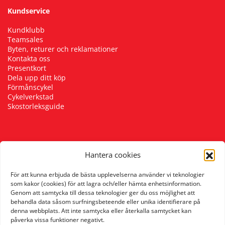
Kundservice
Kundklubb
Teamsales
Byten, returer och reklamationer
Kontakta oss
Presentkort
Dela upp ditt köp
Förmånscykel
Cykelverkstad
Skostorleksguide
Följ oss
Hantera cookies
För att kunna erbjuda de bästa upplevelserna använder vi teknologier
som kakor (cookies) för att lagra och/eller hämta enhetsinformation.
Genom att samtycka till dessa teknologier ger du oss möjlighet att
behandla data såsom surfningsbeteende eller unika identifierare på
denna webbplats. Att inte samtycka eller återkalla samtycket kan
påverka vissa funktioner negativt.