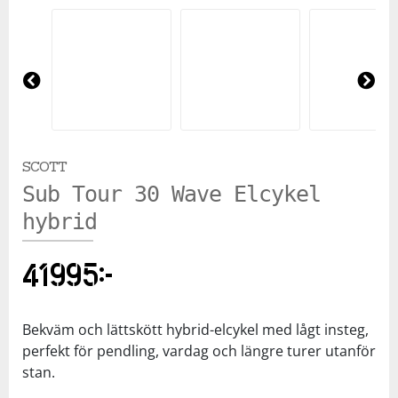
Pre
Ne
vio
xt
us
SCOTT
Sub Tour 30 Wave Elcykel
hybrid
41995
kr
Bekväm och lättskött hybrid-elcykel med lågt insteg,
perfekt för pendling, vardag och längre turer utanför
stan.