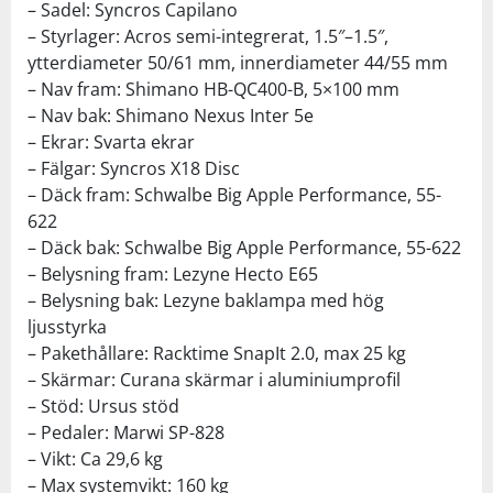
– Sadel: Syncros Capilano
– Styrlager: Acros semi-integrerat, 1.5″–1.5″,
ytterdiameter 50/61 mm, innerdiameter 44/55 mm
– Nav fram: Shimano HB-QC400-B, 5×100 mm
– Nav bak: Shimano Nexus Inter 5e
– Ekrar: Svarta ekrar
– Fälgar: Syncros X18 Disc
– Däck fram: Schwalbe Big Apple Performance, 55-
622
– Däck bak: Schwalbe Big Apple Performance, 55-622
– Belysning fram: Lezyne Hecto E65
– Belysning bak: Lezyne baklampa med hög
ljusstyrka
– Pakethållare: Racktime SnapIt 2.0, max 25 kg
– Skärmar: Curana skärmar i aluminiumprofil
– Stöd: Ursus stöd
– Pedaler: Marwi SP-828
– Vikt: Ca 29,6 kg
– Max systemvikt: 160 kg