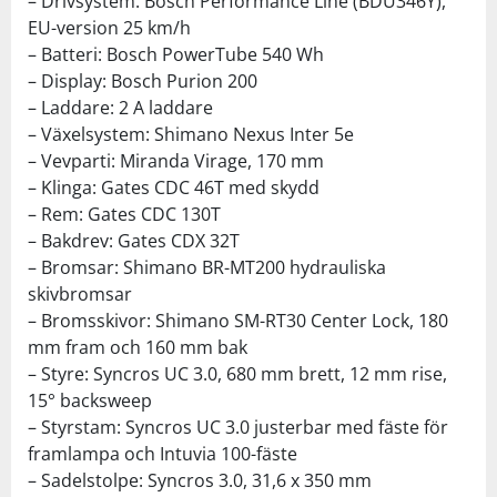
– Drivsystem: Bosch Performance Line (BDU346Y),
EU-version 25 km/h
– Batteri: Bosch PowerTube 540 Wh
– Display: Bosch Purion 200
– Laddare: 2 A laddare
– Växelsystem: Shimano Nexus Inter 5e
– Vevparti: Miranda Virage, 170 mm
– Klinga: Gates CDC 46T med skydd
– Rem: Gates CDC 130T
– Bakdrev: Gates CDX 32T
– Bromsar: Shimano BR-MT200 hydrauliska
skivbromsar
– Bromsskivor: Shimano SM-RT30 Center Lock, 180
mm fram och 160 mm bak
– Styre: Syncros UC 3.0, 680 mm brett, 12 mm rise,
15° backsweep
– Styrstam: Syncros UC 3.0 justerbar med fäste för
framlampa och Intuvia 100-fäste
– Sadelstolpe: Syncros 3.0, 31,6 x 350 mm