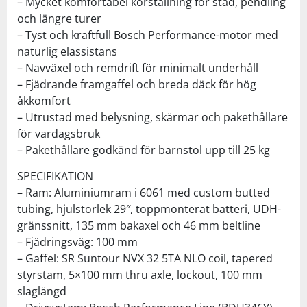
– Mycket komfortabel körställning för stad, pendling
och längre turer
– Tyst och kraftfull Bosch Performance-motor med
naturlig elassistans
– Navväxel och remdrift för minimalt underhåll
– Fjädrande framgaffel och breda däck för hög
åkkomfort
– Utrustad med belysning, skärmar och pakethållare
för vardagsbruk
– Pakethållare godkänd för barnstol upp till 25 kg
SPECIFIKATION
– Ram: Aluminiumram i 6061 med custom butted
tubing, hjulstorlek 29″, toppmonterat batteri, UDH-
gränssnitt, 135 mm bakaxel och 46 mm beltline
– Fjädringsväg: 100 mm
– Gaffel: SR Suntour NVX 32 5TA NLO coil, tapered
styrstam, 5×100 mm thru axle, lockout, 100 mm
slaglängd