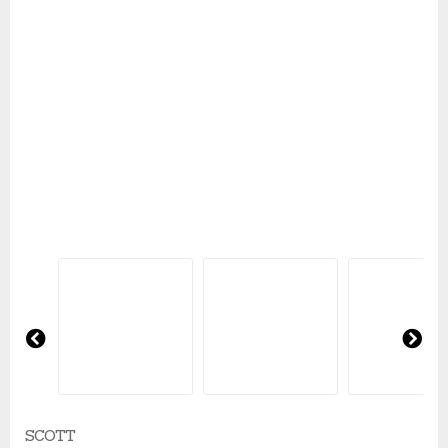
Pre
Ne
vio
xt
us
SCOTT