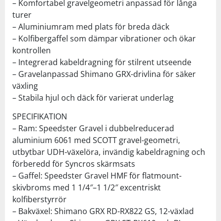
– Komfortabel gravelgeometri anpassad för långa
turer
– Aluminiumram med plats för breda däck
– Kolfibergaffel som dämpar vibrationer och ökar
kontrollen
– Integrerad kabeldragning för stilrent utseende
– Gravelanpassad Shimano GRX-drivlina för säker
växling
– Stabila hjul och däck för varierat underlag
SPECIFIKATION
– Ram: Speedster Gravel i dubbelreducerad
aluminium 6061 med SCOTT gravel-geometri,
utbytbar UDH-växelöra, invändig kabeldragning och
förberedd för Syncros skärmsats
– Gaffel: Speedster Gravel HMF för flatmount-
skivbroms med 1 1/4″–1 1/2″ excentriskt
kolfiberstyrrör
– Bakväxel: Shimano GRX RD-RX822 GS, 12-växlad