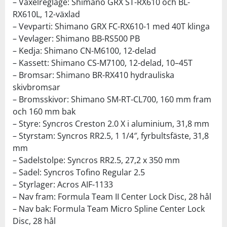
– Växelreglage: Shimano GRX ST-RX610 och BL-
RX610L, 12-växlad
– Vevparti: Shimano GRX FC-RX610-1 med 40T klinga
– Vevlager: Shimano BB-RS500 PB
– Kedja: Shimano CN-M6100, 12-delad
– Kassett: Shimano CS-M7100, 12-delad, 10–45T
– Bromsar: Shimano BR-RX410 hydrauliska
skivbromsar
– Bromsskivor: Shimano SM-RT-CL700, 160 mm fram
och 160 mm bak
– Styre: Syncros Creston 2.0 X i aluminium, 31,8 mm
– Styrstam: Syncros RR2.5, 1 1/4″, fyrbultsfäste, 31,8
mm
– Sadelstolpe: Syncros RR2.5, 27,2 x 350 mm
– Sadel: Syncros Tofino Regular 2.5
– Styrlager: Acros AIF-1133
– Nav fram: Formula Team II Center Lock Disc, 28 hål
– Nav bak: Formula Team Micro Spline Center Lock
Disc, 28 hål