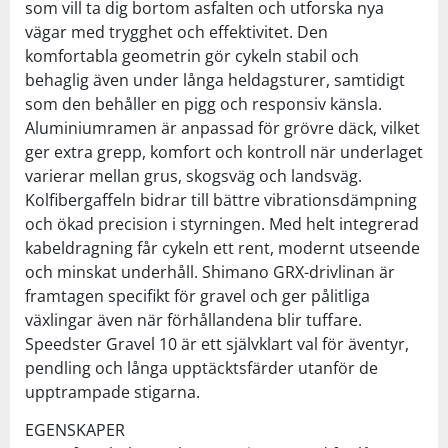
som vill ta dig bortom asfalten och utforska nya
vägar med trygghet och effektivitet. Den
komfortabla geometrin gör cykeln stabil och
behaglig även under långa heldagsturer, samtidigt
som den behåller en pigg och responsiv känsla.
Aluminiumramen är anpassad för grövre däck, vilket
ger extra grepp, komfort och kontroll när underlaget
varierar mellan grus, skogsväg och landsväg.
Kolfibergaffeln bidrar till bättre vibrationsdämpning
och ökad precision i styrningen. Med helt integrerad
kabeldragning får cykeln ett rent, modernt utseende
och minskat underhåll. Shimano GRX-drivlinan är
framtagen specifikt för gravel och ger pålitliga
växlingar även när förhållandena blir tuffare.
Speedster Gravel 10 är ett självklart val för äventyr,
pendling och långa upptäcktsfärder utanför de
upptrampade stigarna.
EGENSKAPER