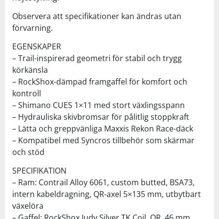
Observera att specifikationer kan ändras utan
förvarning.
EGENSKAPER
– Trail-inspirerad geometri för stabil och trygg
körkänsla
– RockShox-dämpad framgaffel för komfort och
kontroll
– Shimano CUES 1×11 med stort växlingsspann
– Hydrauliska skivbromsar för pålitlig stoppkraft
– Lätta och greppvänliga Maxxis Rekon Race-däck
– Kompatibel med Syncros tillbehör som skärmar
och stöd
SPECIFIKATION
– Ram: Contrail Alloy 6061, custom butted, BSA73,
intern kabeldragning, QR-axel 5×135 mm, utbytbart
växelöra
– Gaffel: RockShox Judy Silver TK Coil, QR, 46 mm