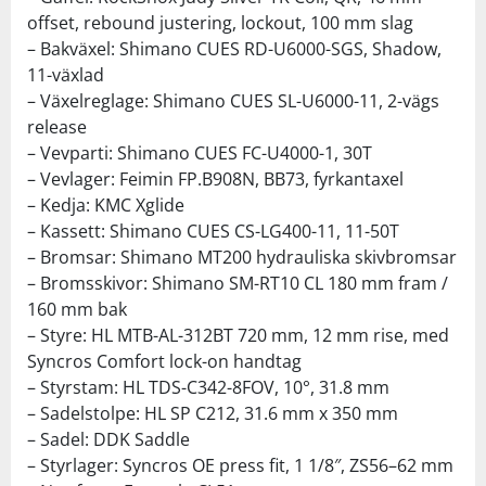
offset, rebound justering, lockout, 100 mm slag
– Bakväxel: Shimano CUES RD-U6000-SGS, Shadow,
11-växlad
– Växelreglage: Shimano CUES SL-U6000-11, 2-vägs
release
– Vevparti: Shimano CUES FC-U4000-1, 30T
– Vevlager: Feimin FP.B908N, BB73, fyrkantaxel
– Kedja: KMC Xglide
– Kassett: Shimano CUES CS-LG400-11, 11-50T
– Bromsar: Shimano MT200 hydrauliska skivbromsar
– Bromsskivor: Shimano SM-RT10 CL 180 mm fram /
160 mm bak
– Styre: HL MTB-AL-312BT 720 mm, 12 mm rise, med
Syncros Comfort lock-on handtag
– Styrstam: HL TDS-C342-8FOV, 10°, 31.8 mm
– Sadelstolpe: HL SP C212, 31.6 mm x 350 mm
– Sadel: DDK Saddle
– Styrlager: Syncros OE press fit, 1 1/8″, ZS56–62 mm