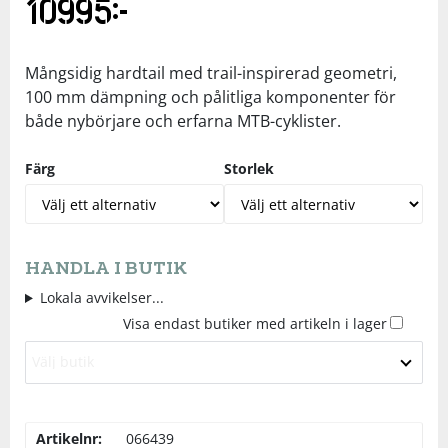
10995
kr
Underkläder
Skydd
Underkläder
Skydd
Längdåkning
Mångsidig hardtail med trail-inspirerad geometri,
Sporttillbehör
Sporttillbehör
Löpning
100 mm dämpning och pålitliga komponenter för
både nybörjare och erfarna MTB-cyklister.
Stavar
Stavar
Orientering
Färg
Storlek
Träning
Träning
Outdoor
Tält
Tält
Padel
HANDLA I BUTIK
Lokala avvikelser...
Väskor
Väskor
Rullskidor
Visa endast butiker med artikeln i lager
Välj butik
Övrigt
Övrigt
Simning
Artikelnr:
066439
Sportswear