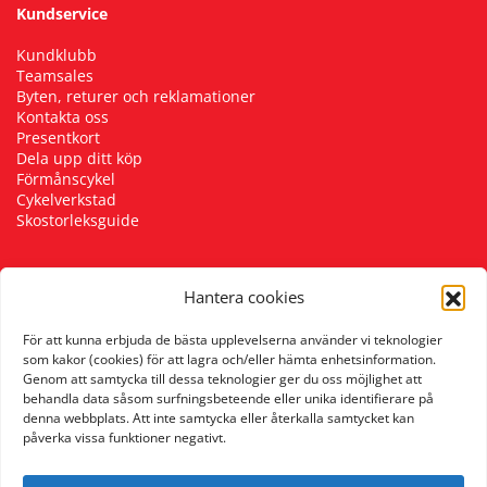
Kundservice
Kundklubb
Teamsales
Byten, returer och reklamationer
Kontakta oss
Presentkort
Dela upp ditt köp
Förmånscykel
Cykelverkstad
Skostorleksguide
Hantera cookies
Följ oss
För att kunna erbjuda de bästa upplevelserna använder vi teknologier
som kakor (cookies) för att lagra och/eller hämta enhetsinformation.
Genom att samtycka till dessa teknologier ger du oss möjlighet att
behandla data såsom surfningsbeteende eller unika identifierare på
denna webbplats. Att inte samtycka eller återkalla samtycket kan
påverka vissa funktioner negativt.