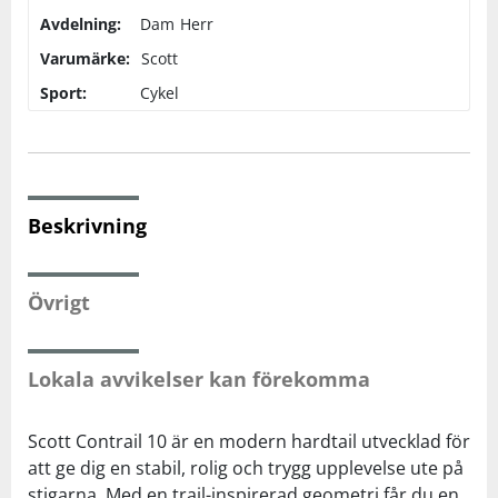
Avdelning:
Dam
Herr
Squash
Varumärke:
Scott
Sport:
Cykel
Tennis
Träning
Beskrivning
Volleyboll
Övrigt
Walking
Lokala avvikelser kan förekomma
Scott Contrail 10 är en modern hardtail utvecklad för
att ge dig en stabil, rolig och trygg upplevelse ute på
stigarna. Med en trail-inspirerad geometri får du en