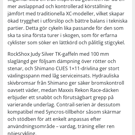
mer avslappnad och kontrollerad körställning
jämfört med traditionella XC-modeller, vilket skapar
ökad trygghet i utförslöp och bättre balans i tekniska
partier. Detta gör cykeln lika passande för den som
ska ta sina första turer i skogen, som för erfarna
cyklister som söker en lättkörd och pålitlig stigcykel.
RockShox Judy Silver TK-gaffeln med 100 mm
slaglängd ger följsam dämpning över rötter och
stenar, och Shimano CUES 1×11-drivlina ger stort
växlingsspann med låg serviceinsats. Hydrauliska
skivbromsar från Shimano ger säker bromskontroll
oavsett väder, medan Maxxis Rekon Race-däcken
erbjuder ett snabbt och förutsägbart grepp på
varierande underlag. Contrail-serien är dessutom
kompatibel med Syncros-tillbehör såsom skärmar
och stödben för att enkelt anpassas efter
användningsområde – vardag, träning eller ren
nöjescykling.