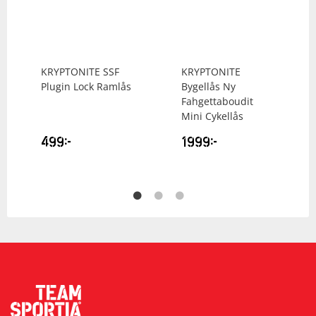
KRYPTONITE
SSF
KRYPTONITE
Plugin Lock Ramlås
Bygellås Ny
Fahgettaboudit
Mini Cykellås
499
kr
1999
kr