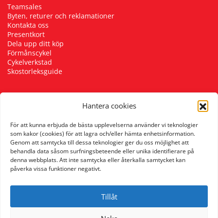
Teamsales
Byten, returer och reklamationer
Kontakta oss
Presentkort
Dela upp ditt köp
Förmånscykel
Cykelverkstad
Skostorleksguide
Hantera cookies
Följ oss
För att kunna erbjuda de bästa upplevelserna använder vi teknologier
som kakor (cookies) för att lagra och/eller hämta enhetsinformation.
Genom att samtycka till dessa teknologier ger du oss möjlighet att
behandla data såsom surfningsbeteende eller unika identifierare på
denna webbplats. Att inte samtycka eller återkalla samtycket kan
påverka vissa funktioner negativt.
Tillåt