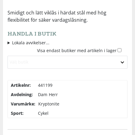
Underkläder
Skydd
Underkläder
Skydd
Längdåkning
Smidigt och lätt viklås i härdat stål med hög
flexibilitet för säker vardagslåsning.
Sporttillbehör
Sporttillbehör
Löpning
HANDLA I BUTIK
Lokala avvikelser...
Stavar
Stavar
Orientering
Visa endast butiker med artikeln i lager
Välj butik
Träning
Träning
Outdoor
Tält
Tält
Padel
Artikelnr:
441199
Avdelning:
Dam
Herr
Väskor
Väskor
Rullskidor
Varumärke:
Kryptonite
Sport:
Cykel
Övrigt
Övrigt
Simning
Sportswear