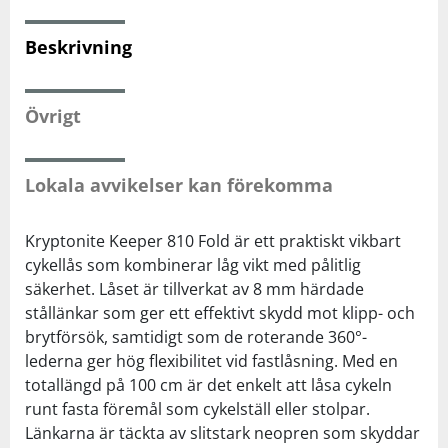
Beskrivning
Squash
Tennis
Övrigt
Träning
Lokala avvikelser kan förekomma
Volleyboll
Kryptonite Keeper 810 Fold är ett praktiskt vikbart
cykellås som kombinerar låg vikt med pålitlig
Walking
säkerhet. Låset är tillverkat av 8 mm härdade
stållänkar som ger ett effektivt skydd mot klipp- och
brytförsök, samtidigt som de roterande 360°-
lederna ger hög flexibilitet vid fastlåsning. Med en
totallängd på 100 cm är det enkelt att låsa cykeln
runt fasta föremål som cykelställ eller stolpar.
Länkarna är täckta av slitstark neopren som skyddar