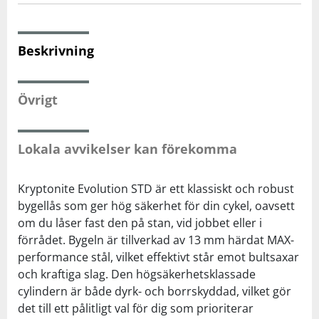
Squash
Beskrivning
Tennis
Övrigt
Träning
Lokala avvikelser kan förekomma
Volleyboll
Kryptonite Evolution STD är ett klassiskt och robust
Walking
bygellås som ger hög säkerhet för din cykel, oavsett
om du låser fast den på stan, vid jobbet eller i
förrådet. Bygeln är tillverkad av 13 mm härdat MAX-
performance stål, vilket effektivt står emot bultsaxar
och kraftiga slag. Den högsäkerhetsklassade
cylindern är både dyrk- och borrskyddad, vilket gör
det till ett pålitligt val för dig som prioriterar