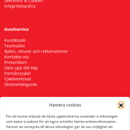
Sekretess & Cookies
Integritetspolicy
Kundservice
Kundklubb
Teamsales
Byten, returer och reklamationer
Kontakta oss
Presentkort
Dela upp ditt köp
Förmånscykel
Cykelverkstad
Skostorleksguide
Hantera cookies
Följ oss
För att kunna erbjuda de bästa upplevelserna använder vi teknologier
som kakor (cookies) för att lagra och/eller hämta enhetsinformation.
Genom att samtycka till dessa teknologier ger du oss möjlighet att