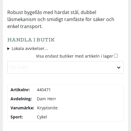
Underkläder
Skydd
Underkläder
Skydd
Längdåkning
Robust bygellås med härdat stål, dubbel
låsmekanism och smidigt ramfäste för säker och
enkel transport.
Sporttillbehör
Sporttillbehör
Löpning
HANDLA I BUTIK
Stavar
Stavar
Orientering
Lokala avvikelser...
Visa endast butiker med artikeln i lager
Träning
Träning
Outdoor
Välj butik
Tält
Tält
Padel
Artikelnr:
440471
Väskor
Väskor
Rullskidor
Avdelning:
Dam
Herr
Varumärke:
Kryptonite
Övrigt
Övrigt
Simning
Sport:
Cykel
Sportswear