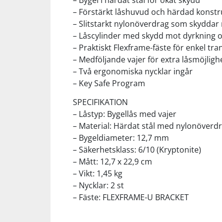
– Bygel i härdat stål för ökat skydd
– Förstärkt låshuvud och härdad konstr
– Slitstarkt nylonöverdrag som skydda
Squash
– Låscylinder med skydd mot dyrkning 
– Praktiskt Flexframe-fäste för enkel tra
Tennis
– Medföljande vajer för extra låsmöjligh
– Två ergonomiska nycklar ingår
Träning
– Key Safe Program
SPECIFIKATION
Volleyboll
– Låstyp: Bygellås med vajer
– Material: Härdat stål med nylonöverd
– Bygeldiameter: 12,7 mm
Walking
– Säkerhetsklass: 6/10 (Kryptonite)
– Mått: 12,7 x 22,9 cm
– Vikt: 1,45 kg
– Nycklar: 2 st
– Fäste: FLEXFRAME-U BRACKET