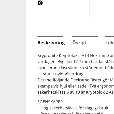
Underkläder
Skydd
Underkläder
Skydd
Längdåkning
Pre
vio
us
Sporttillbehör
Sporttillbehör
Löpning
Stavar
Stavar
Orientering
Beskrivning
Övrigt
Lok
Träning
Träning
Outdoor
Kryptonite Kryptolok 2 ATB Flexframe är
vardagen. Bygeln i 12,7 mm härdat stål 
avancerade låscylindern står emot både
Tält
Tält
Padel
slitstarkt nylonöverdrag.
Det medföljande Flexframe-fästet gör lås
Väskor
Väskor
Rullskidor
exempelvis hjul eller sadel. Två ergonom
säkerhetsklass 6 av 10 är Kryptolok 2 AT
Övrigt
Övrigt
Simning
EGENSKAPER
– Hög säkerhetsklass för dagligt bruk
Sportswear