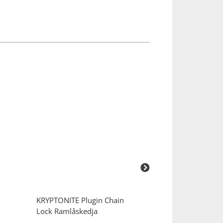
KRYPTONITE
Plugin Chain
KRYPTONITE
Kr
Lock Ramlåskedja
9,5x120cm Komb