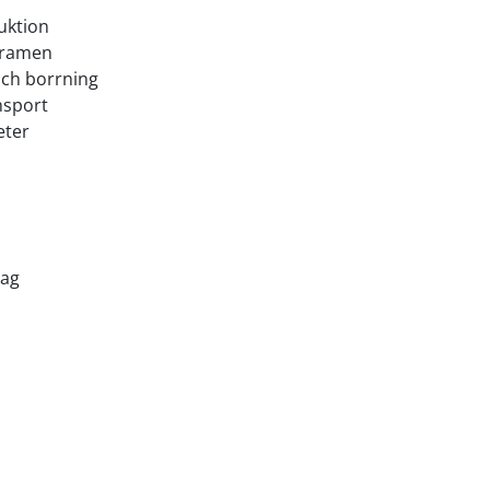
uktion
r ramen
och borrning
nsport
eter
rag