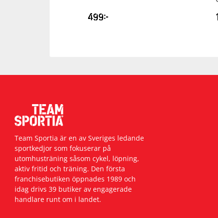
499
kr
Team Sportia är en av Sveriges ledande
sportkedjor som fokuserar på
utomhusträning såsom cykel, löpning,
aktiv fritid och träning. Den första
franchisebutiken öppnades 1989 och
idag drivs 39 butiker av engagerade
handlare runt om i landet.