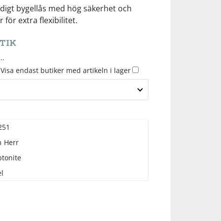
idigt bygellås med hög säkerhet och
för extra flexibilitet.
TIK
..
Visa endast butiker med artikeln i lager
251
m
Herr
ptonite
l