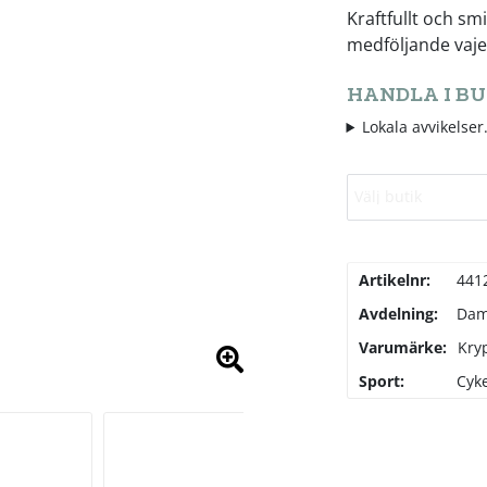
Kraftfullt och sm
medföljande vajer 
HANDLA I BU
Lokala avvikelser.
Välj butik
Artikelnr:
441
Avdelning:
Da
Varumärke:
Kry
Sport:
Cyke