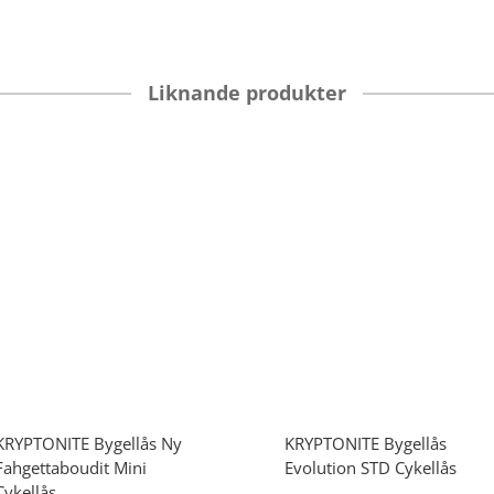
Liknande produkter
KRYPTONITE
Bygellås Ny
KRYPTONITE
Bygellås
Fahgettaboudit Mini
Evolution STD Cykellås
Cykellås