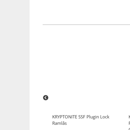
E
Lås Vikbart 610
KRYPTONITE
SSF Plugin Lock
Ramlås