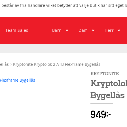
består av fria handlare vilket betyder att varje butik har sitt eget l
Team Sales
Barn
Dam
Herr
ellås
Kryptonite Kryptolok 2 ATB Flexframe Bygellås
KRYPTONITE
Kryptolo
Bygellås
949
kr