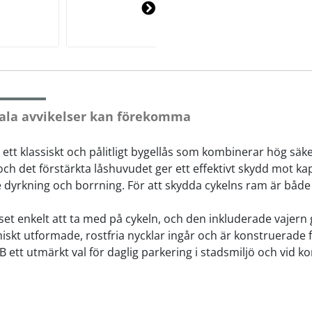
Ne
xt
ala avvikelser kan förekomma
 ett klassiskt och pålitligt bygellås som kombinerar hög sä
och det förstärkta låshuvudet ger ett effektivt skydd mot k
 dyrkning och borrning. För att skydda cykelns ram är både
et enkelt att ta med på cykeln, och den inkluderade vajern 
iskt utformade, rostfria nycklar ingår och är konstruerade f
B ett utmärkt val för daglig parkering i stadsmiljö och vid ko