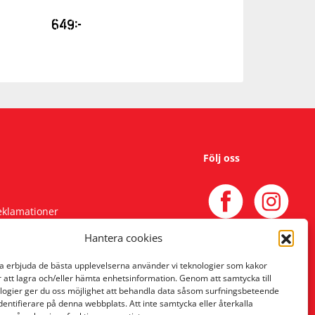
649
kr
1399
kr
Följ oss
reklamationer
Hantera cookies
na erbjuda de bästa upplevelserna använder vi teknologier som kakor
r att lagra och/eller hämta enhetsinformation. Genom att samtycka till
logier ger du oss möjlighet att behandla data såsom surfningsbeteende
identifierare på denna webbplats. Att inte samtycka eller återkalla