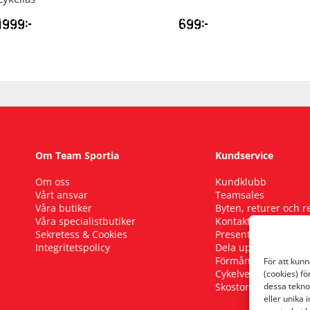
1999
kr
699
kr
Om Team Sportia
Kundservice
Om oss
Kundklubb
Vårt ansvar
Teamsales
Våra butiker
Byten, returer och 
Våra specialistbutiker
Kontakta oss
Sekretess & Cookies
Presentkort
Integritetspolicy
Dela upp ditt köp
Förmånscykel
För att kun
Cykelverkstad
(cookies) fö
Skostorleksguide
dessa tekno
eller unika 