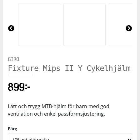
Pre
Ne
vio
xt
us
GIRO
Fixture Mips II Y Cykelhjälm
899
kr
Lätt och trygg MTB-hjälm för barn med god
ventilation och enkel passformsjustering.
Färg