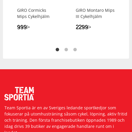
GIRO
Cormicks
GIRO
Montaro Mips
Mips Cykelhjälm
III Cykelhjälm
999
kr
2299
kr
Team Sportia är en av Sveriges ledande sportkedjor som
fokuserar på utomhusträning såsom cykel, löpning, aktiv fritid
och träning. Den första franchisebutiken öppnades 1989 och
idag drivs 39 butiker av engagerade handlare runt om i