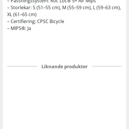
– Passningssystem: Roc Loc® 5+ Air Mips
– Storlekar: S (51–55 cm), M (55–59 cm), L (59–63 cm),
XL (61–65 cm)
– Certifiering: CPSC Bicycle
– MIPS®: Ja
Liknande produkter