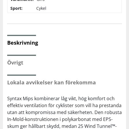
Sport:
Cykel
Squash
Tennis
Beskrivning
Träning
Övrigt
Volleyboll
Walking
Lokala avvikelser kan förekomma
Syntax Mips kombinerar låg vikt, hög komfort och
effektiv ventilation för cyklister som vill ha prestanda
utan att kompromissa med säkerheten. Den robusta
In-Mold-konstruktionen i polykarbonat med EPS-
skum ger hållbart skydd, medan 25 Wind Tunnel™-