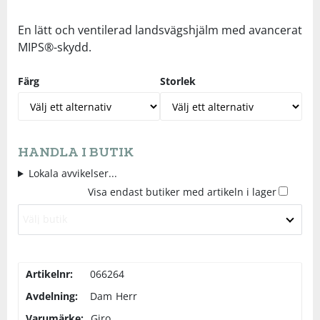
Underkläder
Skydd
Underkläder
Skydd
Längdåkning
En lätt och ventilerad landsvägshjälm med avancerat
MIPS®-skydd.
Sporttillbehör
Sporttillbehör
Löpning
Färg
Storlek
Stavar
Stavar
Orientering
Träning
Träning
Outdoor
HANDLA I BUTIK
Lokala avvikelser...
Tält
Tält
Padel
Visa endast butiker med artikeln i lager
Välj butik
Väskor
Väskor
Rullskidor
Övrigt
Övrigt
Simning
Artikelnr:
066264
Avdelning:
Dam
Herr
Sportswear
Varumärke:
Giro