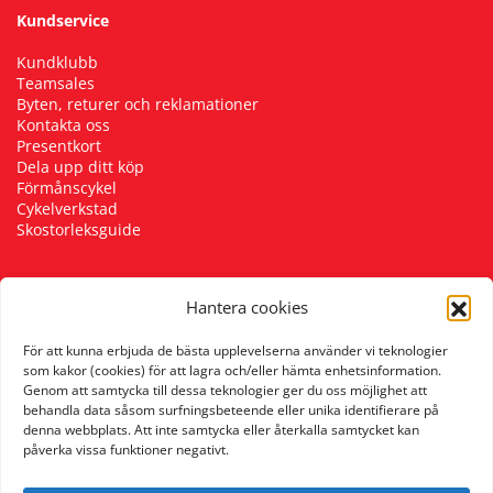
Kundservice
Kundklubb
Teamsales
Byten, returer och reklamationer
Kontakta oss
Presentkort
Dela upp ditt köp
Förmånscykel
Cykelverkstad
Skostorleksguide
Hantera cookies
Följ oss
För att kunna erbjuda de bästa upplevelserna använder vi teknologier
som kakor (cookies) för att lagra och/eller hämta enhetsinformation.
Genom att samtycka till dessa teknologier ger du oss möjlighet att
behandla data såsom surfningsbeteende eller unika identifierare på
denna webbplats. Att inte samtycka eller återkalla samtycket kan
påverka vissa funktioner negativt.