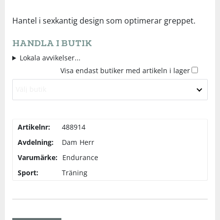
Underkläder
Skydd
Underkläder
Skydd
Längdåkning
Hantel i sexkantig design som optimerar greppet.
HANDLA I BUTIK
Sporttillbehör
Sporttillbehör
Löpning
Lokala avvikelser...
Visa endast butiker med artikeln i lager
Stavar
Stavar
Orientering
Välj butik
Träning
Träning
Outdoor
Artikelnr:
488914
Tält
Tält
Padel
Avdelning:
Dam
Herr
Varumärke:
Endurance
Väskor
Väskor
Rullskidor
Sport:
Träning
Övrigt
Övrigt
Simning
Sportswear