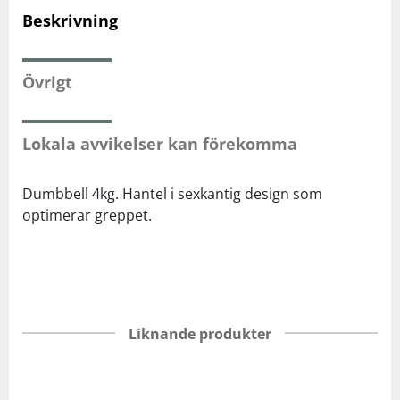
Beskrivning
Squash
Övrigt
Tennis
Lokala avvikelser kan förekomma
Träning
Dumbbell 4kg. Hantel i sexkantig design som
Volleyboll
optimerar greppet.
Walking
Liknande produkter