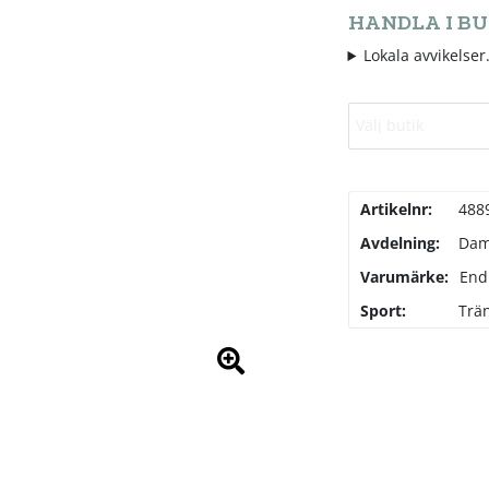
HANDLA I BU
Lokala avvikelser.
Välj butik
Artikelnr:
488
Avdelning:
Da
Varumärke:
End
Sport:
Trä