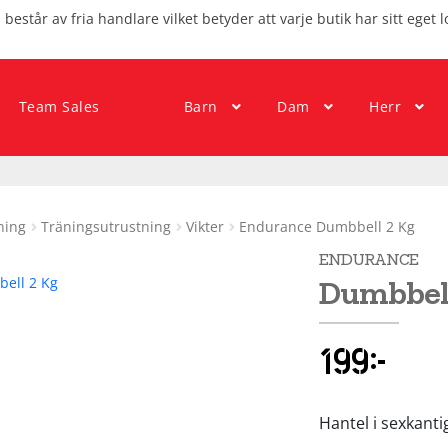
består av fria handlare vilket betyder att varje butik har sitt eget l
Team Sales
Barn
Dam
Herr
ning
Träningsutrustning
Vikter
Endurance Dumbbell 2 Kg
ENDURANCE
Dumbbell
199
kr
Hantel i sexkant