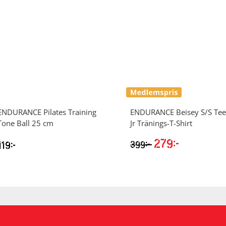
ENDURANCE
Pilates Training
ENDURANCE
Beisey S/S Tee
Tone Ball 25 cm
Jr Tränings-T-Shirt
279
kr
kr
119
kr
399