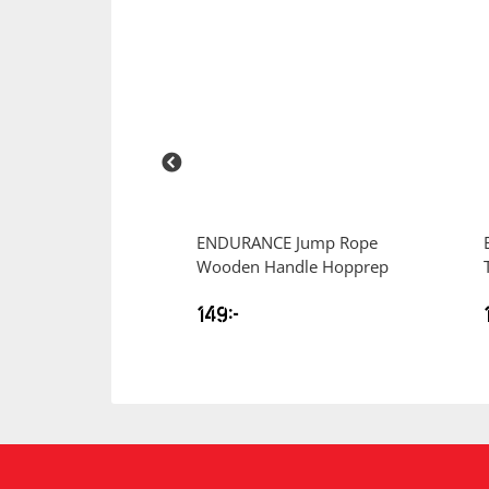
Squash
Tennis
Träning
E
Power Band –
ENDURANCE
Jump Rope
Volleyboll
Wooden Handle Hopprep
Walking
149
kr