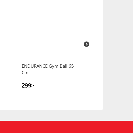
ENDURANCE
Gym Ball 65
ENDURANCE
Po
Cm
Hard
299
kr
249
kr