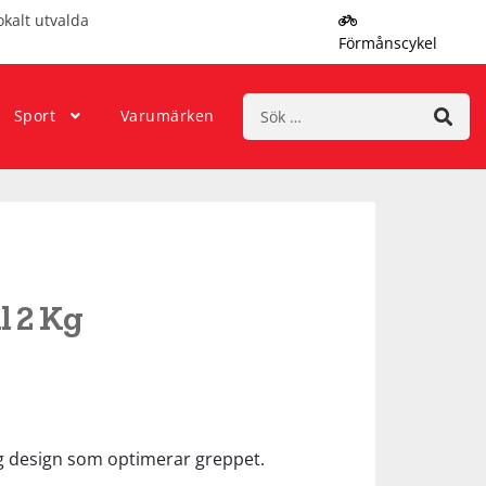
okalt utvalda
Förmånscykel
Sök
Sport
Varumärken
efter:
 2 Kg
ig design som optimerar greppet.