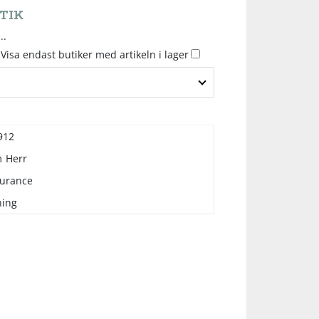
TIK
..
Visa endast butiker med artikeln i lager
912
m
Herr
urance
ning