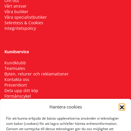
Om oss
Vårt ansvar
Våra butiker
Våra specialistbutiker
Sekretess & Cookies
Integritetspolicy
Kundservice
Kundklubb
Teamsales
Byten, returer och reklamationer
Kontakta oss
Presentkort
Dela upp ditt köp
Förmånscykel
Cykelverkstad
Hantera cookies
Skostorleksguide
För att kunna erbjuda de bästa upplevelserna använder vi teknologier
som kakor (cookies) för att lagra och/eller hämta enhetsinformation.
Genom att samtycka till dessa teknologier ger du oss möjlighet att
Följ oss