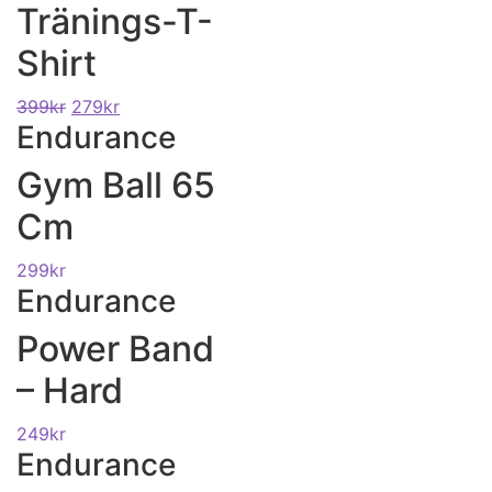
Tränings-T-
Shirt
399
kr
279
kr
Endurance
Gym Ball 65
Cm
299
kr
Endurance
Power Band
– Hard
249
kr
Endurance