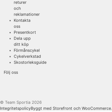
returer
och
reklamationer
Kontakta
oss
Presentkort
Dela upp
ditt köp
Förmånscykel
Cykelverkstad
Skostorleksguide
Följ oss
© Team Sportia 2026
Integritetspolicy
Byggt med Storefront och WooCommerce
.