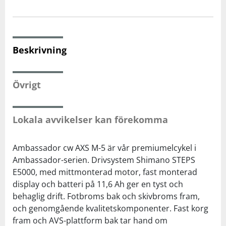
Squash
Beskrivning
Tennis
Övrigt
Träning
Volleyboll
Lokala avvikelser kan förekomma
Walking
Ambassador cw AXS M-5 är vår premiumelcykel i
Ambassador-serien. Drivsystem Shimano STEPS
E5000, med mittmonterad motor, fast monterad
display och batteri på 11,6 Ah ger en tyst och
behaglig drift. Fotbroms bak och skivbroms fram,
och genomgående kvalitetskomponenter. Fast korg
fram och AVS-plattform bak tar hand om