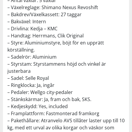
– Antal växlar: 5 växlar
– Växelreglage: Shimano Nexus Revoshift
– Bakdrev/Växelkassett: 27 taggar
– Bakväxel: Intern
– Drivlina: Kedja – KMC
– Handtag: Herrmans, Clik Original
– Styre: Aluminiumstyre, böjt för en upprätt
körställning.
– Sadelrör: Aluminium
– Styrstam: Styrstammens höjd och vinkel är
justerbara
– Sadel: Selle Royal
– Ringklocka: Ja, ingår
– Pedaler: Wellgo city-pedaler
– Stänkskärmar: Ja, fram och bak, SKS.
– Kedjeskydd: Yes, included
– Framplattform: Fastmonterad framkorg
– Pakethållare: Atranvelo AVS tillåter laster upp till 10
kg, med ett urval av olika korgar och väskor som