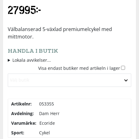
27995
kr
Underkläder
Skydd
Underkläder
Skydd
Längdåkning
Sporttillbehör
Sporttillbehör
Löpning
Välbalanserad 5-växlad premiumelcykel med
mittmotor.
Stavar
Stavar
Orientering
HANDLA I BUTIK
Lokala avvikelser...
Träning
Träning
Outdoor
Visa endast butiker med artikeln i lager
Välj butik
Tält
Tält
Padel
Väskor
Väskor
Rullskidor
Artikelnr:
053355
Avdelning:
Dam
Herr
Övrigt
Övrigt
Simning
Varumärke:
Ecoride
Sport:
Cykel
Sportswear