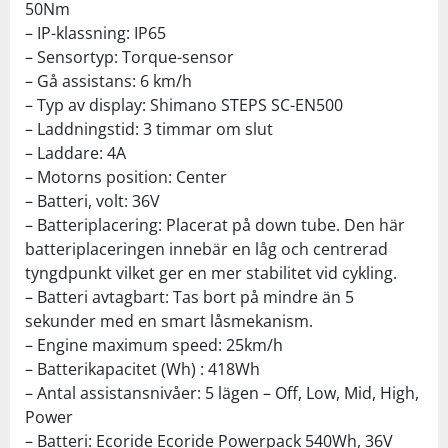
50Nm
– IP-klassning: IP65
– Sensortyp: Torque-sensor
– Gå assistans: 6 km/h
– Typ av display: Shimano STEPS SC-EN500
– Laddningstid: 3 timmar om slut
– Laddare: 4A
– Motorns position: Center
– Batteri, volt: 36V
– Batteriplacering: Placerat på down tube. Den här
batteriplaceringen innebär en låg och centrerad
tyngdpunkt vilket ger en mer stabilitet vid cykling.
– Batteri avtagbart: Tas bort på mindre än 5
sekunder med en smart låsmekanism.
– Engine maximum speed: 25km/h
– Batterikapacitet (Wh) : 418Wh
– Antal assistansnivåer: 5 lägen – Off, Low, Mid, High,
Power
– Batteri: Ecoride Ecoride Powerpack 540Wh, 36V