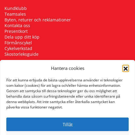
Kundklubb
Teamsales
Byten, returer och reklamationer
Kontakta oss
Presentkort
Dela upp ditt köp
Förmånscykel
Cykelverkstad
Skostorleksguide
Hantera cookies
Följ oss
För att kunna erbjuda de bästa upplevelserna använder vi teknologier
som kakor (cookies) för att lagra och/eller hämta enhetsinformation.
Genom att samtycka till dessa teknologier ger du oss möjlighet att
behandla data såsom surfningsbeteende eller unika identifierare på
denna webbplats. Att inte samtycka eller återkalla samtycket kan
påverka vissa funktioner negativt.
Tillåt