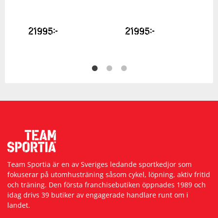
21995
kr
21995
kr
Team Sportia är en av Sveriges ledande sportkedjor som
fokuserar på utomhusträning såsom cykel, löpning, aktiv fritid
och träning. Den första franchisebutiken öppnades 1989 och
idag drivs 39 butiker av engagerade handlare runt om i
landet.