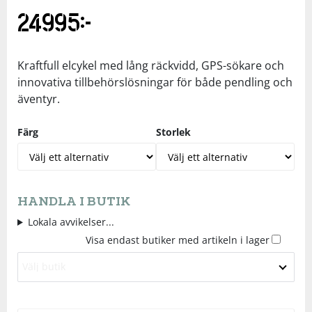
24995
kr
Underkläder
Skydd
Underkläder
Skydd
Längdåkning
Sporttillbehör
Sporttillbehör
Löpning
Kraftfull elcykel med lång räckvidd, GPS-sökare och
innovativa tillbehörslösningar för både pendling och
äventyr.
Stavar
Stavar
Orientering
Färg
Storlek
Träning
Träning
Outdoor
Tält
Tält
Padel
HANDLA I BUTIK
Lokala avvikelser...
Väskor
Väskor
Rullskidor
Visa endast butiker med artikeln i lager
Övrigt
Övrigt
Simning
Välj butik
Sportswear