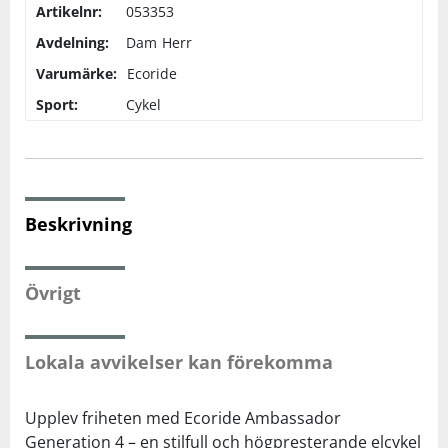
Artikelnr:
053353
Avdelning:
Dam
Herr
Squash
Varumärke:
Ecoride
Sport:
Cykel
Tennis
Träning
Beskrivning
Volleyboll
Walking
Övrigt
Lokala avvikelser kan förekomma
Upplev friheten med Ecoride Ambassador
Generation 4 – en stilfull och högpresterande elcykel