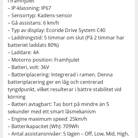
i framhjulet
– IP-klassning: IP67
– Sensortyp: Kadens-sensor
– Gå assistans: 6 km/h
– Typ av display: Ecoride Drive System C40
– Laddningstid: 5 timmar om slut (På 2 timmar har
batteriet laddats 80%)
– Laddare: 4A
– Motorns position: Framhjulet
– Batteri, volt: 36V
– Batteriplacering: Integrerad i ramen. Denna
batteriplacering ger en låg och centrerad
tyngdpunkt, vilket resulterar i bättre stabilitet vid
körning
– Batteri avtagbart: Tas bort på mindre än 5
sekunder med ett smart låsmekanism
– Engine maximum speed: 25km/h
– Batterikapacitet (Wh): 709Wh
– Antal assistansnivåer: 5 lägen – Off, Low, Mid, High,