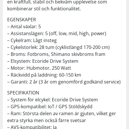
en kraftfull, stabil och bekväm upplevelse som
kombinerar stil och funktionalitet.
EGENSKAPER
– Antal växlar: 5
– Assistanslägen: 5 (off, low, mid, high, power)
– Cykelram: Lågt insteg
– Cykelstorlek: 28 tum (cyklistlängd 170-200 cm)
– Broms: Fotbroms, Shimano skivbroms fram
– Elsystem: Ecoride Drive System
– Motor: Hubmotor, 250 Watt
– Räckvidd på laddning: 60-150 km
– Garanti: 2 år (3 år om genomförd godkänd service)
SPECIFIKATION
– System för elcykel: Ecoride Drive System
– GPS-kompatibel: IoT / GPS Stöldskydd
– Ram: Största delen av ramen är gjuten, vilket ger
extra styrka men också färre svetsar
– AVS-kompatibilitet: Ja