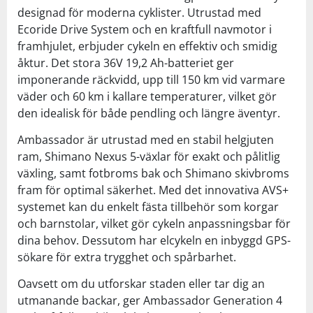
designad för moderna cyklister. Utrustad med
Ecoride Drive System och en kraftfull navmotor i
framhjulet, erbjuder cykeln en effektiv och smidig
åktur. Det stora 36V 19,2 Ah-batteriet ger
imponerande räckvidd, upp till 150 km vid varmare
väder och 60 km i kallare temperaturer, vilket gör
den idealisk för både pendling och längre äventyr.
Ambassador är utrustad med en stabil helgjuten
ram, Shimano Nexus 5-växlar för exakt och pålitlig
växling, samt fotbroms bak och Shimano skivbroms
fram för optimal säkerhet. Med det innovativa AVS+
systemet kan du enkelt fästa tillbehör som korgar
och barnstolar, vilket gör cykeln anpassningsbar för
dina behov. Dessutom har elcykeln en inbyggd GPS-
sökare för extra trygghet och spårbarhet.
Oavsett om du utforskar staden eller tar dig an
utmanande backar, ger Ambassador Generation 4