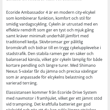
Ecoride Ambassador 4 är en modern city-elcykel
som kombinerar funktion, komfort och stil för
smidig vardagscykling. Cykeln är utrustad med en
effektiv remdrift som ger en tyst och mjuk gång
samt kräver minimalt underhåll jämfört med
traditionell kedja. Skivbromsar ger pålitlig
bromskraft och bidrar till en trygg cykelupplevelse i
stadstrafik. Den stabila ramen ger en säker och
balanserad känsla, vilket gör cykeln lämplig för både
kortare pendling och längre turer. Med Shimano
Nexus 5-växlar får du jämna och precisa växlingar
som är anpassade för elcykelns belastning och
varierad terräng.
Elassistansen kommer från Ecoride Drive System
med navmotor i framhjulet, vilket ger ett jämnt stöd
vid trampning. Det kraftfulla batteriet ger god
räckvidd och gör att du kan cykla längre sträckor