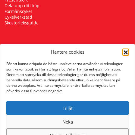
Dela upp ditt köp
Förmånscykel
Cykelverkstad
Skostorleksguide
Följ oss
Hantera cookies
För att kunna erbjuda de bästa upplevelserna använder vi teknologier
som kakor (cookies) för att lagra och/eller hämta enhetsinformation.
Genom att samtycka till dessa teknologier ger du oss möjlighet att
behandla data såsom surfningsbeteende eller unika identifierare på
denna webbplats. Att inte samtycka eller återkalla samtycket kan
påverka vissa funktioner negativt.
Tillåt
Neka