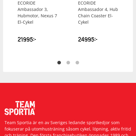
ECORIDE
ECORIDE
Ambassador 3,
Ambassador 4, Hub
Hubmotor, Nexus 7
Chain Coaster El-
El-Cykel
Cykel
21995
kr
24995
kr
Team Sportia är en av Sveriges ledande sportkedjor som
fokuserar på utomhusträning såsom cykel, löpning, aktiv fritid
och träning. Den första franchisebutiken öppnades 1989 och