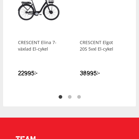
CRESCENT
Elina 7-
CRESCENT
Elgot
växlad El-cykel
20S 5vxl El-cykel
22995
kr
38995
kr