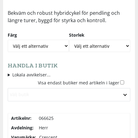
Underkläder
Skydd
Underkläder
Skydd
Längdåkning
Bekväm och robust hybridcykel för pendling och
längre turer, byggd för styrka och kontroll.
Sporttillbehör
Sporttillbehör
Löpning
Färg
Storlek
Stavar
Stavar
Orientering
Träning
Träning
Outdoor
HANDLA I BUTIK
Lokala avvikelser...
Tält
Tält
Padel
Visa endast butiker med artikeln i lager
Välj butik
Väskor
Väskor
Rullskidor
Övrigt
Övrigt
Simning
Artikelnr:
066625
Avdelning:
Herr
Sportswear
Varumärke:
Crescent