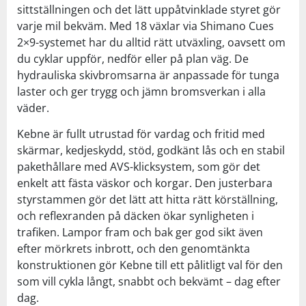
sittställningen och det lätt uppåtvinklade styret gör
varje mil bekväm. Med 18 växlar via Shimano Cues
2×9-systemet har du alltid rätt utväxling, oavsett om
du cyklar uppför, nedför eller på plan väg. De
hydrauliska skivbromsarna är anpassade för tunga
laster och ger trygg och jämn bromsverkan i alla
väder.
Kebne är fullt utrustad för vardag och fritid med
skärmar, kedjeskydd, stöd, godkänt lås och en stabil
pakethållare med AVS-klicksystem, som gör det
enkelt att fästa väskor och korgar. Den justerbara
styrstammen gör det lätt att hitta rätt körställning,
och reflexranden på däcken ökar synligheten i
trafiken. Lampor fram och bak ger god sikt även
efter mörkrets inbrott, och den genomtänkta
konstruktionen gör Kebne till ett pålitligt val för den
som vill cykla långt, snabbt och bekvämt – dag efter
dag.