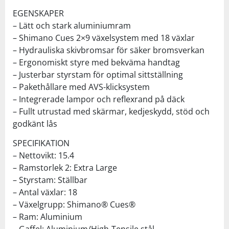
EGENSKAPER
– Lätt och stark aluminiumram
– Shimano Cues 2×9 växelsystem med 18 växlar
– Hydrauliska skivbromsar för säker bromsverkan
– Ergonomiskt styre med bekväma handtag
– Justerbar styrstam för optimal sittställning
– Pakethållare med AVS-klicksystem
– Integrerade lampor och reflexrand på däck
– Fullt utrustad med skärmar, kedjeskydd, stöd och
godkänt lås
SPECIFIKATION
– Nettovikt: 15.4
– Ramstorlek 2: Extra Large
– Styrstam: Ställbar
– Antal växlar: 18
– Växelgrupp: Shimano® Cues®
– Ram: Aluminium
– Gaffel: Aluminium/High-Tensile stål