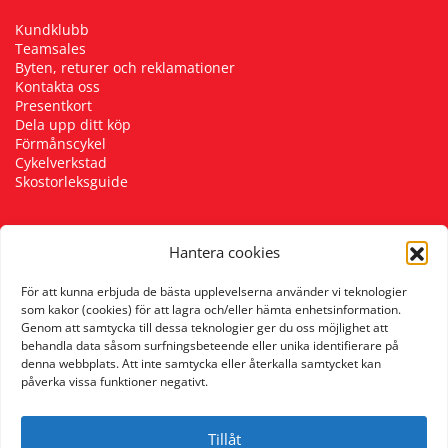
Kundklubb
Teamsales
Byten, returer och reklamationer
Kontakta oss
Presentkort
Dela upp ditt köp
Förmånscykel
Cykelverkstad
Skostorleksguide
Hantera cookies
Följ oss
För att kunna erbjuda de bästa upplevelserna använder vi teknologier
som kakor (cookies) för att lagra och/eller hämta enhetsinformation.
Genom att samtycka till dessa teknologier ger du oss möjlighet att
behandla data såsom surfningsbeteende eller unika identifierare på
denna webbplats. Att inte samtycka eller återkalla samtycket kan
påverka vissa funktioner negativt.
Tillåt