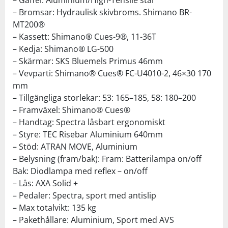
– Bromsar: Hydraulisk skivbroms. Shimano BR-
MT200®
– Kassett: Shimano® Cues-9®, 11-36T
– Kedja: Shimano® LG-500
– Skärmar: SKS Bluemels Primus 46mm
– Vevparti: Shimano® Cues® FC-U4010-2, 46×30 170
mm
– Tillgängliga storlekar: 53: 165–185, 58: 180–200
– Framväxel: Shimano® Cues®
– Handtag: Spectra låsbart ergonomiskt
– Styre: TEC Risebar Aluminium 640mm
– Stöd: ATRAN MOVE, Aluminium
– Belysning (fram/bak): Fram: Batterilampa on/off
Bak: Diodlampa med reflex – on/off
– Lås: AXA Solid +
– Pedaler: Spectra, sport med antislip
– Max totalvikt: 135 kg
– Pakethållare: Aluminium, Sport med AVS