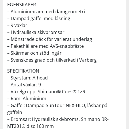
EGENSKAPER
– Aluminiumram med damgeometri
– Dämpad gaffel med låsning
– 9 växlar
– Hydrauliska skivbromsar
– Mönstrade däck för varierat underlag
– Pakethållare med AVS-snabbfäste
– Skärmar och stöd ingår
– Svenskdesignad och tillverkad i Varberg
SPECIFIKATION
– Styrstam: A-head
– Antal växlar: 9
– Växelgrupp: Shimano® Cues® 1×9
– Ram: Aluminium
– Gaffel: Dämpad SunTour NEX-HLO, låsbar på
gaffeln
– Bromsar: Hydraulisk skivbroms. Shimano BR-
MT201® disc 160 mm