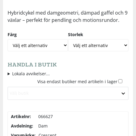
Underkläder
Skydd
Underkläder
Skydd
Längdåkning
Hybridcykel med damgeometri, dämpad gaffel och 9
växlar – perfekt för pendling och motionsrundor.
Sporttillbehör
Sporttillbehör
Löpning
Färg
Storlek
Stavar
Stavar
Orientering
Träning
Träning
Outdoor
HANDLA I BUTIK
Lokala avvikelser...
Tält
Tält
Padel
Visa endast butiker med artikeln i lager
Välj butik
Väskor
Väskor
Rullskidor
Övrigt
Övrigt
Simning
Artikelnr:
066627
Avdelning:
Dam
Sportswear
Varumärke:
Crescent