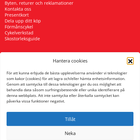
Byten, returer och reklamationer
Kontakta oss
Presentkort
Dela upp ditt köp
Förmånscykel
Cykelverkstad
Skostorleksguide
Hantera cookies
Följ oss
För att kunna erbjuda de bästa upplevelserna använder vi teknologier
som kakor (cookies) för att lagra och/eller hämta enhetsinformation.
Genom att samtycka till dessa teknologier ger du oss möjlighet att
behandla data såsom surfningsbeteende eller unika identifierare på
denna webbplats. Att inte samtycka eller återkalla samtycket kan
påverka vissa funktioner negativt.
Tillåt
Neka