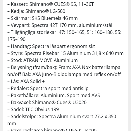
– Kassett: Shimano® CUES® 9S, 11–36T
– Kedja: Shimano® LG-500
– Skärmar: SKS Bluemels 46 mm
– Vevparti: Spectra 42T 170 mm, aluminium/stål
– Tillgängliga storlekar: 47: 150–165, 51: 160–180, 55:
175–190
– Handtag: Spectra låsbart ergonomiskt
– Styre: Spectra Risebar 15 Aluminium 31,8 x 640 mm
– Stöd: ATRAN MOVE Aluminium
– Belysning (fram/bak): Fram: AXA Nox batterilampa
on/off Bak: AXA Juno-B diodlampa med reflex on/off
– Lås: AXA Solid +
– Pedaler: Spectra sport med antislip
– Pakethållare: Aluminium, Sport med AVS
– Bakväxel: Shimano® Cues® U3020
– Sadel: TEC Obvius 199
– Sadelstolpe: Spectra Aluminium svart 27,2 x 350
mm
– Växelreglage: Shimano® CUES® U4000