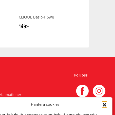
CLIQUE
Basic-T Swe
CLIQUE
Basic H
149
kr
349
kr
Följ oss
reklamationer
Hantera cookies
na erbjuda de bästa upplevelserna använder vi teknologier som kakor