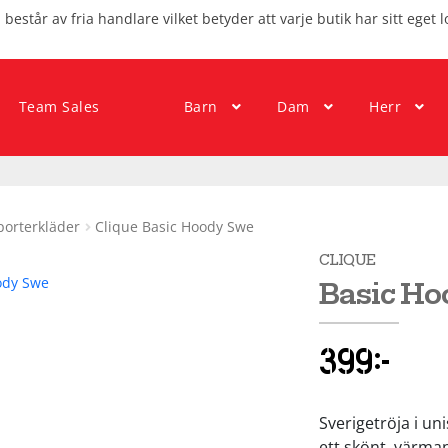
består av fria handlare vilket betyder att varje butik har sitt eget l
Team Sales
Barn
Dam
Herr
orterkläder
Clique Basic Hoody Swe
CLIQUE
Basic Ho
399
kr
Sverigetröja i u
ett skönt, värman