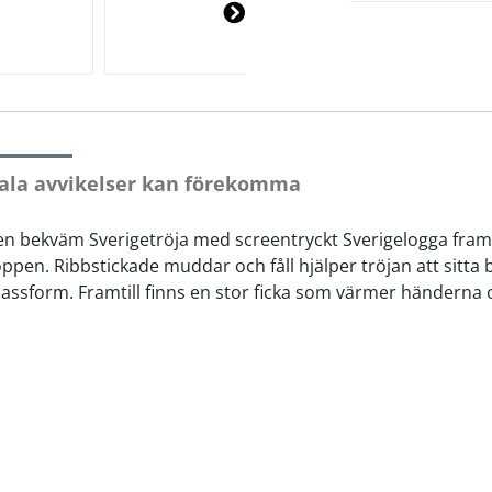
Ne
xt
ala avvikelser kan förekomma
en bekväm Sverigetröja med screentryckt Sverigelogga framt
pen. Ribbstickade muddar och fåll hjälper tröjan att sitta 
passform. Framtill finns en stor ficka som värmer händerna