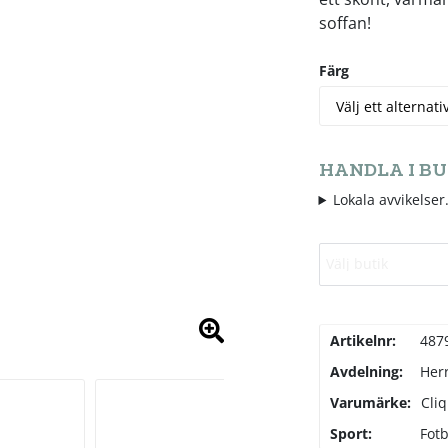
soffan!
Färg
HANDLA I BU
Lokala avvikelser.
Välj butik
Artikelnr:
487
Avdelning:
Her
Varumärke:
Cli
Sport:
Fotb