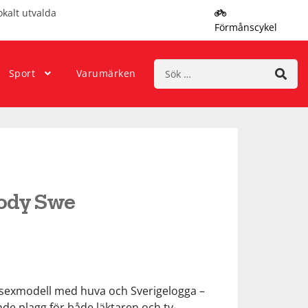
okalt utvalda
Förmånscykel
Sök
Sport
Varumärken
efter:
ody Swe
nisexmodell med huva och Sverigelogga –
de plagg för både läktaren och tv-