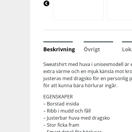
Underkläder
Skydd
Underkläder
Skydd
Längdåkning
Pre
vio
us
Sporttillbehör
Sporttillbehör
Löpning
Stavar
Stavar
Orientering
Beskrivning
Övrigt
Lok
Träning
Träning
Outdoor
Sweatshirt med huva i unisexmodell är 
extra värme och en mjuk känsla mot krop
justeras med dragsko för en personlig 
Tält
Tält
Padel
för att kunna bära hörlurar ingår.
Väskor
Väskor
Rullskidor
EGENSKAPER
– Borstad insida
– Ribb i mudd och fåll
Övrigt
Övrigt
Simning
– Justerbar huva med dragsko
– Stor ficka fram
Sportswear