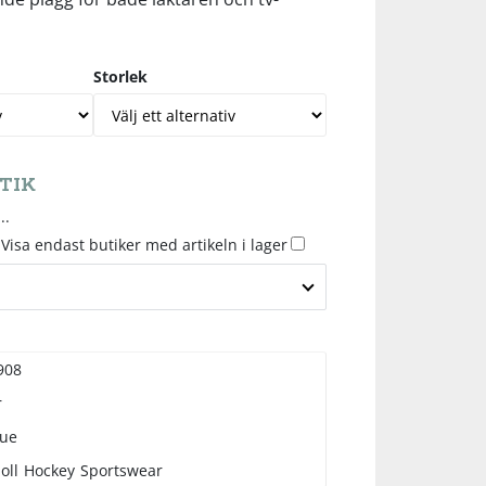
Storlek
TIK
..
Visa endast butiker med artikeln i lager
908
r
que
oll
Hockey
Sportswear