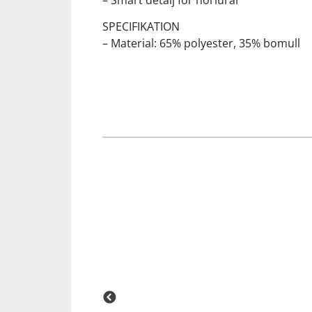
– Smart detalj för hörlurar
SPECIFIKATION
Squash
– Material: 65% polyester, 35% bomull
Tennis
Träning
Volleyboll
Walking