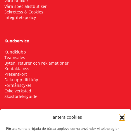
Våra butiker
Våra specialistbutiker
Sekretess & Cookies
Integritetspolicy
Kundservice
Kundklubb
Teamsales
Byten, returer och reklamationer
Kontakta oss
Presentkort
Dela upp ditt köp
Förmånscykel
Cykelverkstad
Skostorleksguide
Hantera cookies
Följ oss
För att kunna erbjuda de bästa upplevelserna använder vi teknologier