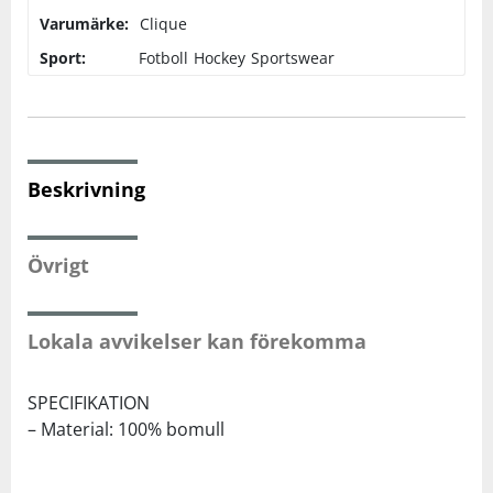
Varumärke:
Clique
Squash
Sport:
Fotboll
Hockey
Sportswear
Tennis
Träning
Beskrivning
Volleyboll
Övrigt
Walking
Lokala avvikelser kan förekomma
SPECIFIKATION
– Material: 100% bomull