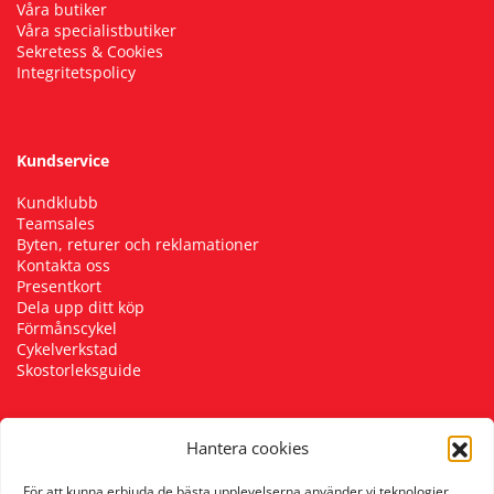
Våra butiker
Våra specialistbutiker
Sekretess & Cookies
Integritetspolicy
Kundservice
Kundklubb
Teamsales
Byten, returer och reklamationer
Kontakta oss
Presentkort
Dela upp ditt köp
Förmånscykel
Cykelverkstad
Skostorleksguide
Hantera cookies
Följ oss
För att kunna erbjuda de bästa upplevelserna använder vi teknologier