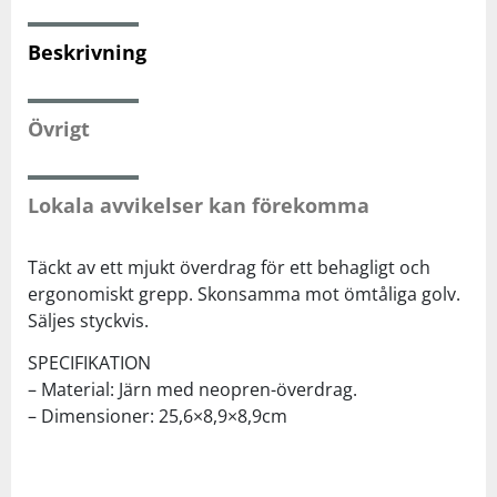
Beskrivning
Squash
Tennis
Övrigt
Träning
Lokala avvikelser kan förekomma
Volleyboll
Täckt av ett mjukt överdrag för ett behagligt och
ergonomiskt grepp. Skonsamma mot ömtåliga golv.
Walking
Säljes styckvis.
SPECIFIKATION
– Material: Järn med neopren-överdrag.
– Dimensioner: 25,6×8,9×8,9cm