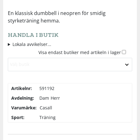
Underkläder
Skydd
Underkläder
Skydd
Längdåkning
En klassisk dumbbell i neopren för smidig
styrketräning hemma.
Sporttillbehör
Sporttillbehör
Löpning
HANDLA I BUTIK
Lokala avvikelser...
Stavar
Stavar
Orientering
Visa endast butiker med artikeln i lager
Välj butik
Träning
Träning
Outdoor
Tält
Tält
Padel
Artikelnr:
591192
Avdelning:
Dam
Herr
Väskor
Väskor
Rullskidor
Varumärke:
Casall
Sport:
Träning
Övrigt
Övrigt
Simning
Sportswear