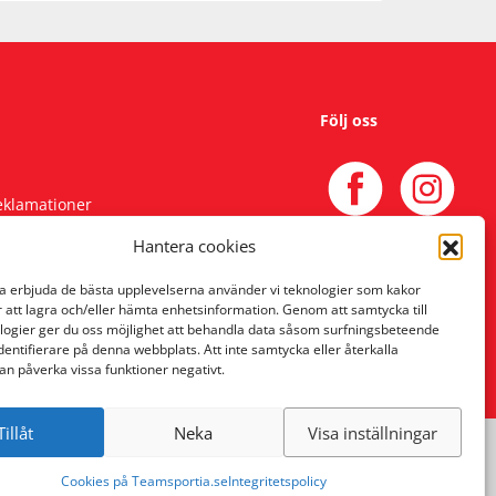
Följ oss
reklamationer
Hantera cookies
na erbjuda de bästa upplevelserna använder vi teknologier som kakor
r att lagra och/eller hämta enhetsinformation. Genom att samtycka till
logier ger du oss möjlighet att behandla data såsom surfningsbeteende
identifierare på denna webbplats. Att inte samtycka eller återkalla
an påverka vissa funktioner negativt.
Tillåt
Neka
Visa inställningar
Cookies på Teamsportia.se
Integritetspolicy