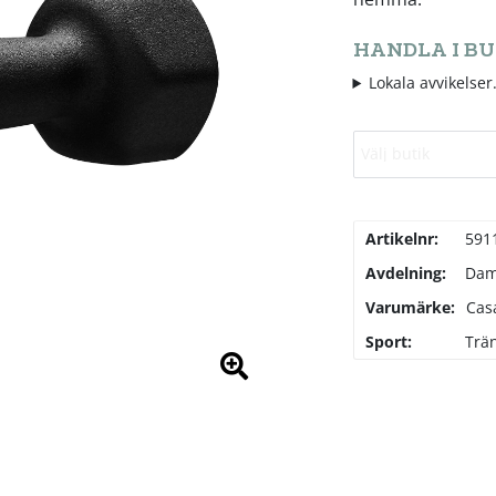
HANDLA I BU
Lokala avvikelser.
Välj butik
Artikelnr:
591
Avdelning:
Da
Varumärke:
Casa
Sport:
Trä