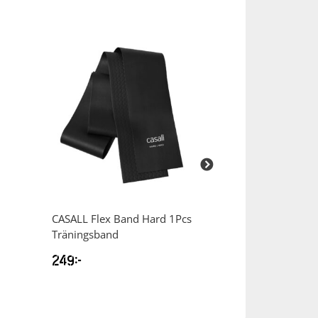
CASALL
Flex Band Hard 1Pcs
CASALL
Rubber 
Träningsband
Träningsband
249
kr
299
kr