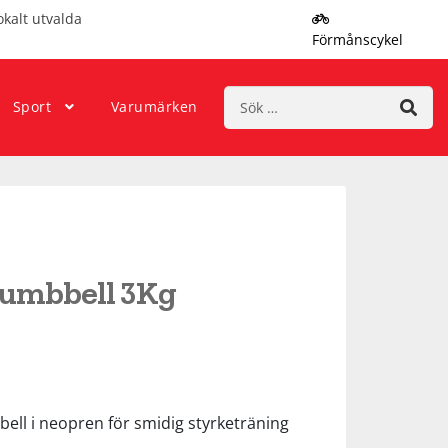
okalt utvalda
Förmånscykel
Sök
Sport
Varumärken
efter:
Dumbbell 3Kg
ell i neopren för smidig styrketräning