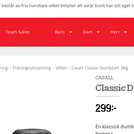
består av fria handlare vilket betyder att varje butik har sitt eget l
Team Sales
Barn
Dam
Herr
ning
Träningsutrustning
Vikter
Casall Classic Dumbbell 3Kg
CASALL
Classic 
299
kr
En klassisk dumbb
hemma.