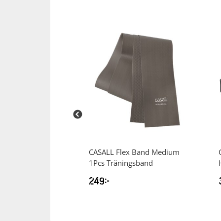
Squash
Tennis
Träning
Volleyboll
Walking
tchy Yoga Strap
CASALL
Flex Band Medium
1Pcs Träningsband
249
kr