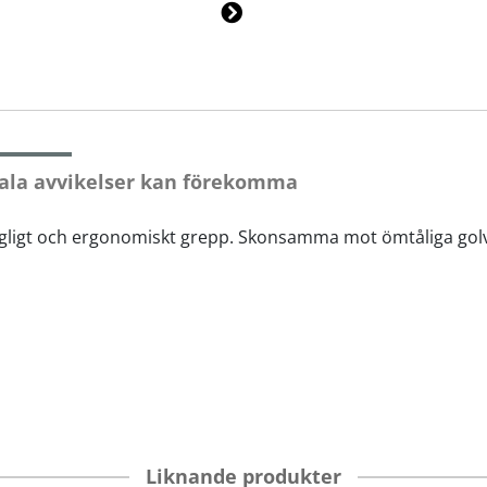
Ne
xt
ala avvikelser kan förekomma
agligt och ergonomiskt grepp. Skonsamma mot ömtåliga golv. 
Liknande produkter