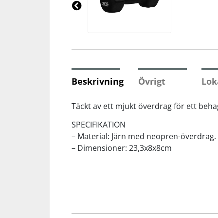
Underkläder
Skydd
Underkläder
Skydd
Längdåkning
Pre
vio
us
Sporttillbehör
Sporttillbehör
Löpning
Stavar
Stavar
Orientering
Beskrivning
Övrigt
Lok
Träning
Träning
Outdoor
Täckt av ett mjukt överdrag för ett beh
SPECIFIKATION
Tält
Tält
Padel
– Material: Järn med neopren-överdrag.
– Dimensioner: 23,3x8x8cm
Väskor
Väskor
Rullskidor
Övrigt
Övrigt
Simning
Sportswear