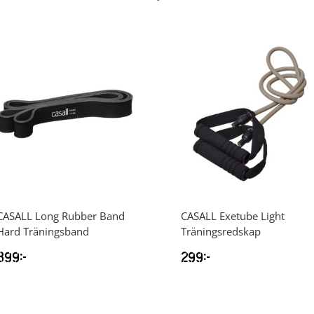
CASALL
Long Rubber Band
CASALL
Exetube Light
Hard Träningsband
Träningsredskap
399
kr
299
kr