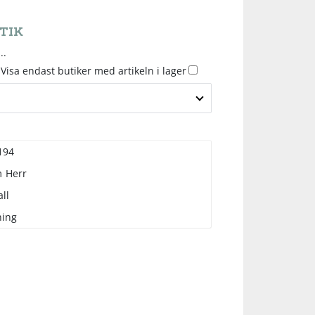
TIK
..
Visa endast butiker med artikeln i lager
194
m
Herr
ll
ning