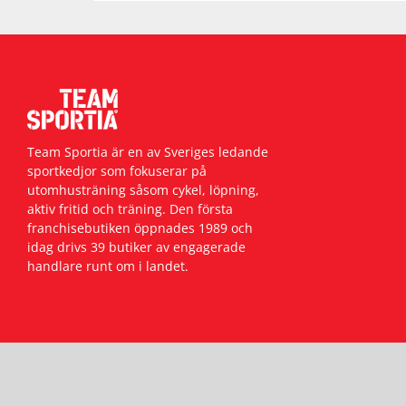
Team Sportia är en av Sveriges ledande
sportkedjor som fokuserar på
utomhusträning såsom cykel, löpning,
aktiv fritid och träning. Den första
franchisebutiken öppnades 1989 och
idag drivs 39 butiker av engagerade
handlare runt om i landet.