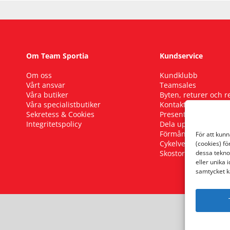
Om Team Sportia
Kundservice
Om oss
Kundklubb
Vårt ansvar
Teamsales
Våra butiker
Byten, returer och 
Våra specialistbutiker
Kontakta oss
Sekretess & Cookies
Presentkort
Integritetspolicy
Dela upp ditt köp
Förmånscykel
För att kun
Cykelverkstad
(cookies) fö
Skostorleksguide
dessa tekno
eller unika 
samtycket k