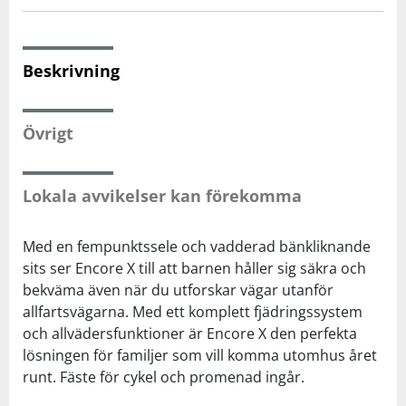
Squash
Beskrivning
Tennis
Övrigt
Träning
Lokala avvikelser kan förekomma
Volleyboll
Med en fempunktssele och vadderad bänkliknande
Walking
sits ser Encore X till att barnen håller sig säkra och
bekväma även när du utforskar vägar utanför
allfartsvägarna. Med ett komplett fjädringssystem
och allvädersfunktioner är Encore X den perfekta
lösningen för familjer som vill komma utomhus året
runt. Fäste för cykel och promenad ingår.