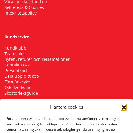
Våra specialistbutiker
Sekretess & Cookies
Integritetspolicy
Kundservice
Kundklubb
Teamsales
Byten, returer och reklamationer
Kontakta oss
Presentkort
Dela upp ditt köp
Förmånscykel
Cykelverkstad
Skostorleksguide
Hantera cookies
Följ oss
För att kunna erbjuda de bästa upplevelserna använder vi teknologier
som kakor (cookies) för att lagra och/eller hämta enhetsinformation.
Genom att samtycka till dessa teknologier ger du oss möjlighet att