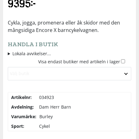
9395
kr
Underkläder
Skydd
Underkläder
Skydd
Längdåkning
Cykla, jogga, promenera eller åk skidor med den
Sporttillbehör
Sporttillbehör
Löpning
mångsidiga Encore X barncykelvagnen.
HANDLA I BUTIK
Stavar
Stavar
Orientering
Lokala avvikelser...
Visa endast butiker med artikeln i lager
Träning
Träning
Outdoor
Välj butik
Tält
Tält
Padel
Artikelnr:
034923
Väskor
Väskor
Rullskidor
Avdelning:
Dam
Herr
Barn
Varumärke:
Burley
Övrigt
Övrigt
Simning
Sport:
Cykel
Sportswear