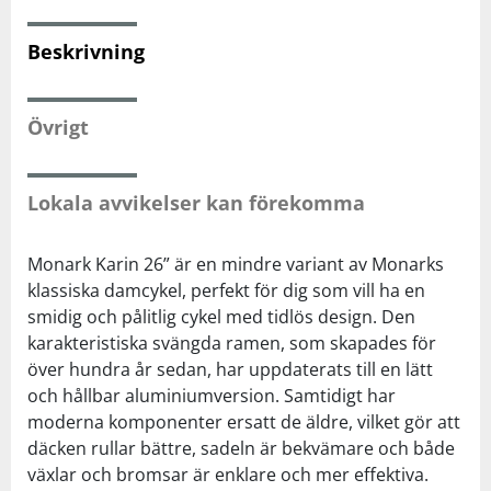
Beskrivning
Squash
Tennis
Övrigt
Träning
Lokala avvikelser kan förekomma
Volleyboll
Monark Karin 26” är en mindre variant av Monarks
klassiska damcykel, perfekt för dig som vill ha en
Walking
smidig och pålitlig cykel med tidlös design. Den
karakteristiska svängda ramen, som skapades för
över hundra år sedan, har uppdaterats till en lätt
och hållbar aluminiumversion. Samtidigt har
moderna komponenter ersatt de äldre, vilket gör att
däcken rullar bättre, sadeln är bekvämare och både
växlar och bromsar är enklare och mer effektiva.