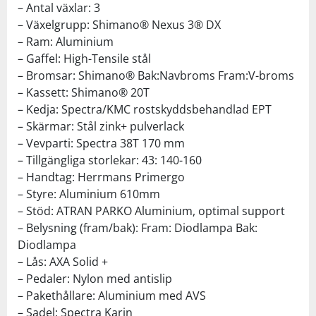
– Antal växlar: 3
– Växelgrupp: Shimano® Nexus 3® DX
– Ram: Aluminium
– Gaffel: High-Tensile stål
– Bromsar: Shimano® Bak:Navbroms Fram:V-broms
– Kassett: Shimano® 20T
– Kedja: Spectra/KMC rostskyddsbehandlad EPT
– Skärmar: Stål zink+ pulverlack
– Vevparti: Spectra 38T 170 mm
– Tillgängliga storlekar: 43: 140-160
– Handtag: Herrmans Primergo
– Styre: Aluminium 610mm
– Stöd: ATRAN PARKO Aluminium, optimal support
– Belysning (fram/bak): Fram: Diodlampa Bak:
Diodlampa
– Lås: AXA Solid +
– Pedaler: Nylon med antislip
– Pakethållare: Aluminium med AVS
– Sadel: Spectra Karin