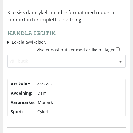
Underkläder
Skydd
Underkläder
Skydd
Längdåkning
Klassisk damcykel i mindre format med modern
komfort och komplett utrustning.
Sporttillbehör
Sporttillbehör
Löpning
HANDLA I BUTIK
Lokala avvikelser...
Stavar
Stavar
Orientering
Visa endast butiker med artikeln i lager
Välj butik
Träning
Träning
Outdoor
Tält
Tält
Padel
Artikelnr:
455555
Avdelning:
Dam
Väskor
Väskor
Rullskidor
Varumärke:
Monark
Sport:
Cykel
Övrigt
Övrigt
Simning
Sportswear