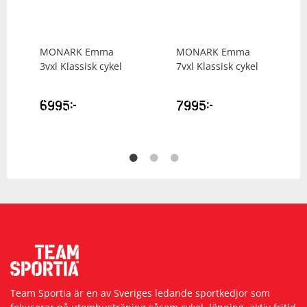
MONARK
Emma
MONARK
Emma
3vxl Klassisk cykel
7vxl Klassisk cykel
6995
kr
7995
kr
Team Sportia är en av Sveriges ledande sportkedjor som