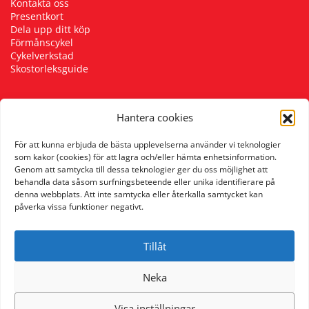
Kontakta oss
Presentkort
Dela upp ditt köp
Förmånscykel
Cykelverkstad
Skostorleksguide
Hantera cookies
Följ oss
För att kunna erbjuda de bästa upplevelserna använder vi teknologier
som kakor (cookies) för att lagra och/eller hämta enhetsinformation.
Genom att samtycka till dessa teknologier ger du oss möjlighet att
behandla data såsom surfningsbeteende eller unika identifierare på
denna webbplats. Att inte samtycka eller återkalla samtycket kan
påverka vissa funktioner negativt.
Tillåt
Neka
Visa inställningar