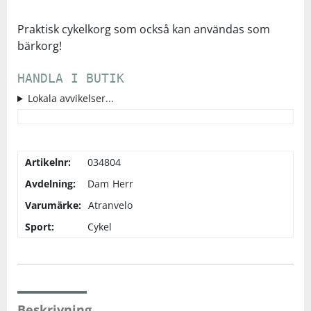
Underkläder
Skydd
Underkläder
Skydd
Längdåkning
Praktisk cykelkorg som också kan användas som
bärkorg!
Sporttillbehör
Sporttillbehör
Löpning
HANDLA I BUTIK
Lokala avvikelser...
Stavar
Stavar
Orientering
Träning
Träning
Outdoor
Artikelnr:
034804
Avdelning:
Dam
Herr
Tält
Tält
Padel
Varumärke:
Atranvelo
Väskor
Väskor
Rullskidor
Sport:
Cykel
Övrigt
Övrigt
Simning
Sportswear
Beskrivning