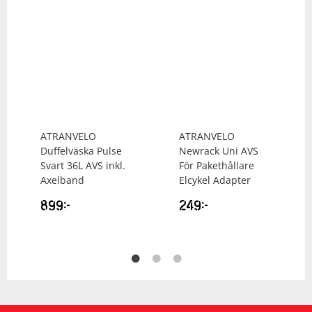
ATRANVELO
ATRANVELO
Duffelväska Pulse
Newrack Uni AVS
Svart 36L AVS inkl.
För Pakethållare
Axelband
Elcykel Adapter
899
kr
249
kr