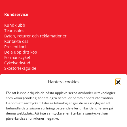
Kundservice
Kundklubb
Teamsales
Byten, returer och reklamationer
Kontakta oss
Presentkort
Dela upp ditt köp
Förmånscykel
Cykelverkstad
Skostorleksguide
Hantera cookies
Följ oss
För att kunna erbjuda de bästa upplevelserna använder vi teknologier
som kakor (cookies) för att lagra och/eller hämta enhetsinformation.
Genom att samtycka till dessa teknologier ger du oss möjlighet att
behandla data såsom surfningsbeteende eller unika identifierare på
denna webbplats. Att inte samtycka eller återkalla samtycket kan
påverka vissa funktioner negativt.