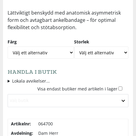
Underkläder
Skydd
Underkläder
Skydd
Längdåkning
Lättviktigt benskydd med anatomisk asymmetrisk
form och avtagbart ankelbandage – för optimal
flexibilitet och stötabsorption.
Sporttillbehör
Sporttillbehör
Löpning
Färg
Storlek
Stavar
Stavar
Orientering
Träning
Träning
Outdoor
HANDLA I BUTIK
Tält
Tält
Padel
Lokala avvikelser...
Visa endast butiker med artikeln i lager
Väskor
Väskor
Rullskidor
Välj butik
Övrigt
Övrigt
Simning
Artikelnr:
064700
Avdelning:
Dam
Herr
Sportswear