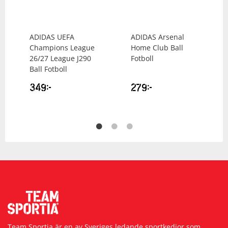
ADIDAS
UEFA
ADIDAS
Arsenal
Champions League
Home Club Ball
26/27 League J290
Fotboll
Ball Fotboll
349
kr
279
kr
Team Sportia är en av Sveriges ledande sportkedjor som