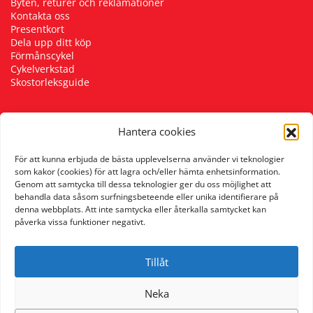
Byten, returer och reklamationer
Kontakta oss
Presentkort
Dela upp ditt köp
Förmånscykel
Cykelverkstad
Skostorleksguide
Hantera cookies
Följ oss
För att kunna erbjuda de bästa upplevelserna använder vi teknologier
som kakor (cookies) för att lagra och/eller hämta enhetsinformation.
Genom att samtycka till dessa teknologier ger du oss möjlighet att
behandla data såsom surfningsbeteende eller unika identifierare på
denna webbplats. Att inte samtycka eller återkalla samtycket kan
påverka vissa funktioner negativt.
Tillåt
Neka