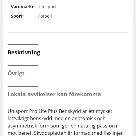
Varumärke:
Uhlsport
Squash
Sport:
Fotboll
Tennis
Träning
Beskrivning
Volleyboll
Övrigt
Walking
Lokala avvikelser kan förekomma
Uhlsport Pro Lite Plus Benskydd är ett mycket
lättviktigt benskydd med en anatomisk och
asymmetrisk form som ger en naturlig passform
mot benet. Skyddsplattan är formad med flexlinjer