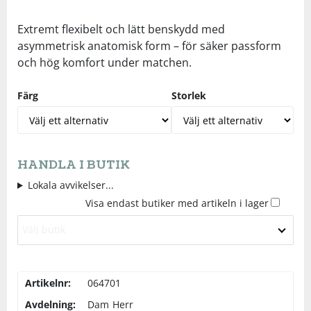
Underkläder
Skydd
Underkläder
Skydd
Längdåkning
Extremt flexibelt och lätt benskydd med
asymmetrisk anatomisk form – för säker passform
och hög komfort under matchen.
Sporttillbehör
Sporttillbehör
Löpning
Färg
Storlek
Stavar
Stavar
Orientering
Träning
Träning
Outdoor
HANDLA I BUTIK
Tält
Tält
Padel
Lokala avvikelser...
Visa endast butiker med artikeln i lager
Väskor
Väskor
Rullskidor
Välj butik
Övrigt
Övrigt
Simning
Artikelnr:
064701
Avdelning:
Dam
Herr
Sportswear