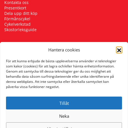
Kontakta oss
Presentkort
Dela upp ditt köp
Förmånscykel
Cykelverkstad
Skostorleksguide
Hantera cookies
Följ oss
För att kunna erbjuda de bästa upplevelserna använder vi teknologier
som kakor (cookies) för att lagra och/eller hämta enhetsinformation.
Genom att samtycka till dessa teknologier ger du oss möjlighet att
behandla data såsom surfningsbeteende eller unika identifierare på
denna webbplats. Att inte samtycka eller återkalla samtycket kan
påverka vissa funktioner negativt.
Tillåt
Neka