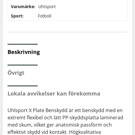
Varumärke:
Uhlsport
Squash
Sport:
Fotboll
Tennis
Träning
Beskrivning
Volleyboll
Övrigt
Walking
Lokala avvikelser kan förekomma
Uhlsport X Plate Benskydd är ett benskydd med en
extremt flexibel och lätt PP-skyddsplatta laminerad
med skum, vilket ger anatomisk passform och
effektivt skydd vid kontakt. Högkvalitativa