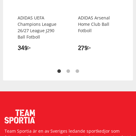
ADIDAS
UEFA
ADIDAS
Arsenal
Champions League
Home Club Ball
26/27 League J290
Fotboll
Ball Fotboll
349
kr
279
kr
Team Sportia är en av Sveriges ledande sportkedjor som