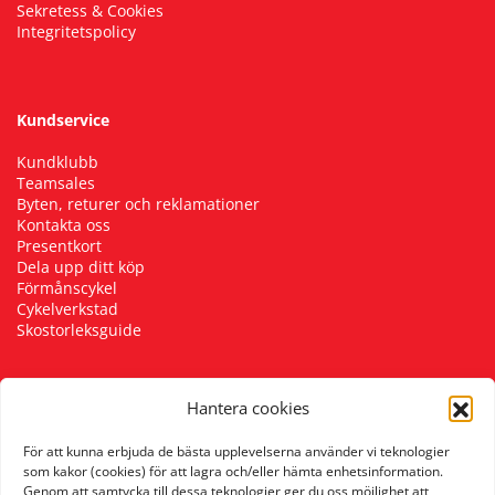
Sekretess & Cookies
Integritetspolicy
Kundservice
Kundklubb
Teamsales
Byten, returer och reklamationer
Kontakta oss
Presentkort
Dela upp ditt köp
Förmånscykel
Cykelverkstad
Skostorleksguide
Hantera cookies
Följ oss
För att kunna erbjuda de bästa upplevelserna använder vi teknologier
som kakor (cookies) för att lagra och/eller hämta enhetsinformation.
Genom att samtycka till dessa teknologier ger du oss möjlighet att