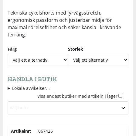
Underkläder
Skydd
Underkläder
Skydd
Längdåkning
Tekniska cykelshorts med fyrvägsstretch,
ergonomisk passform och justerbar midja för
maximal rörelsefrihet och säker känsla i krävande
Sporttillbehör
Sporttillbehör
Löpning
terräng.
Stavar
Stavar
Orientering
Färg
Storlek
Träning
Träning
Outdoor
HANDLA I BUTIK
Tält
Tält
Padel
Lokala avvikelser...
Visa endast butiker med artikeln i lager
Väskor
Väskor
Rullskidor
Välj butik
Övrigt
Övrigt
Simning
Artikelnr:
067426
Sportswear