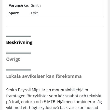
Varumärke:
Smith
Squash
Sport:
Cykel
Tennis
Träning
Beskrivning
Volleyboll
Övrigt
Walking
Lokala avvikelser kan förekomma
Smith Payroll Mips är en mountainbikehjälm
framtagen för cyklister som kör snabbt och tekniskt
på trail, enduro och E-MTB. Hjälmen kombinerar låg
vikt med ett högt skyddsnivå tack vare zonindelad