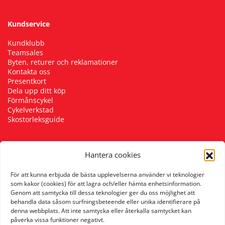
Kundservice
Kundklubb
Teamsales
Byten, returer och reklamationer
Kontakta oss
Presentkort
Dela upp ditt köp
Förmånscykel
Cykelverkstad
Skostorleksguide
Hantera cookies
Följ oss
För att kunna erbjuda de bästa upplevelserna använder vi teknologier
som kakor (cookies) för att lagra och/eller hämta enhetsinformation.
Genom att samtycka till dessa teknologier ger du oss möjlighet att
behandla data såsom surfningsbeteende eller unika identifierare på
denna webbplats. Att inte samtycka eller återkalla samtycket kan
påverka vissa funktioner negativt.