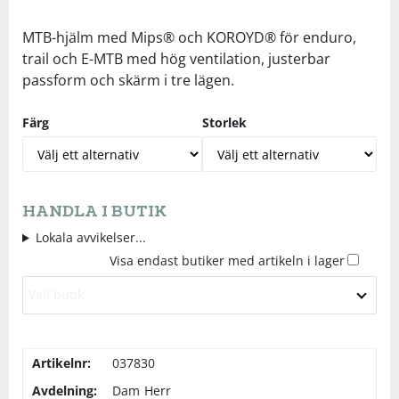
Underkläder
Skydd
Underkläder
Skydd
Längdåkning
MTB-hjälm med Mips® och KOROYD® för enduro,
trail och E-MTB med hög ventilation, justerbar
passform och skärm i tre lägen.
Sporttillbehör
Sporttillbehör
Löpning
Färg
Storlek
Stavar
Stavar
Orientering
Träning
Träning
Outdoor
HANDLA I BUTIK
Tält
Tält
Padel
Lokala avvikelser...
Visa endast butiker med artikeln i lager
Väskor
Väskor
Rullskidor
Välj butik
Övrigt
Övrigt
Simning
Artikelnr:
037830
Avdelning:
Dam
Herr
Sportswear