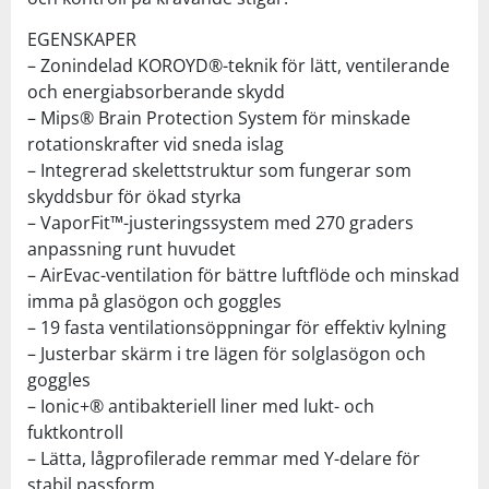
EGENSKAPER
– Zonindelad KOROYD®-teknik för lätt, ventilerande
och energiabsorberande skydd
– Mips® Brain Protection System för minskade
rotationskrafter vid sneda islag
– Integrerad skelettstruktur som fungerar som
skyddsbur för ökad styrka
– VaporFit™-justeringssystem med 270 graders
anpassning runt huvudet
– AirEvac-ventilation för bättre luftflöde och minskad
imma på glasögon och goggles
– 19 fasta ventilationsöppningar för effektiv kylning
– Justerbar skärm i tre lägen för solglasögon och
goggles
– Ionic+® antibakteriell liner med lukt- och
fuktkontroll
– Lätta, lågprofilerade remmar med Y-delare för
stabil passform