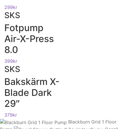
299
kr
SKS
Fotpump
Air-X-Press
8.0
399
kr
SKS
Bakskärm X-
Blade Dark
29″
379
kr
Blackburn Grid 1 Floor