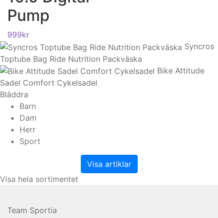
Pump
999
kr
Syncros
Toptube Bag Ride Nutrition Packväska
Bike Attitude
Sadel Comfort Cykelsadel
Bläddra
Barn
Dam
Herr
Sport
Visa artiklar
Visa hela sortimentet
Team Sportia