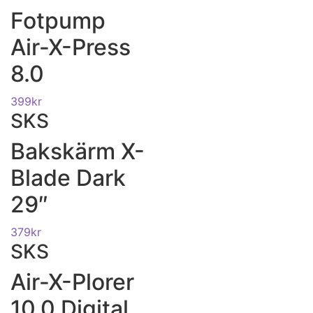
Fotpump
Air-X-Press
8.0
399
kr
SKS
Bakskärm X-
Blade Dark
29″
379
kr
SKS
Air-X-Plorer
10.0 Digital