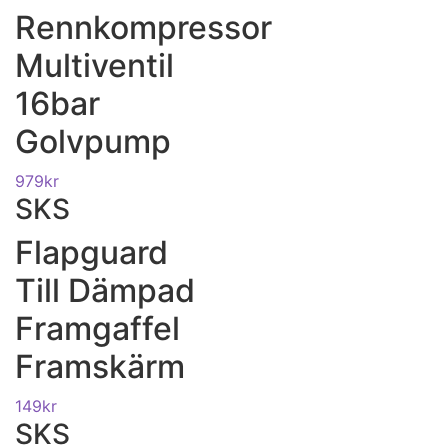
Rennkompressor
Multiventil
16bar
Golvpump
979
kr
SKS
Flapguard
Till Dämpad
Framgaffel
Framskärm
149
kr
SKS