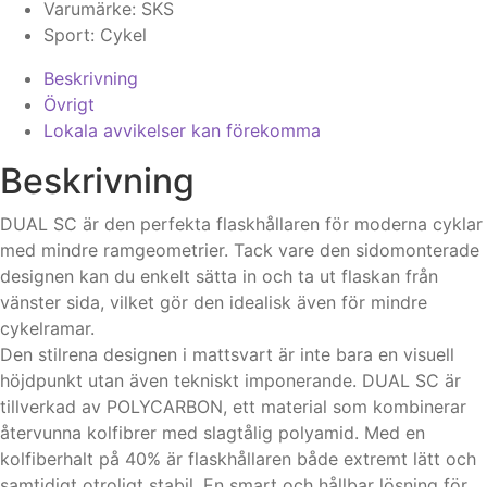
Varumärke:
SKS
Sport:
Cykel
Beskrivning
Övrigt
Lokala avvikelser kan förekomma
Beskrivning
DUAL SC är den perfekta flaskhållaren för moderna cyklar
med mindre ramgeometrier. Tack vare den sidomonterade
designen kan du enkelt sätta in och ta ut flaskan från
vänster sida, vilket gör den idealisk även för mindre
cykelramar.
Den stilrena designen i mattsvart är inte bara en visuell
höjdpunkt utan även tekniskt imponerande. DUAL SC är
tillverkad av POLYCARBON, ett material som kombinerar
återvunna kolfibrer med slagtålig polyamid. Med en
kolfiberhalt på 40% är flaskhållaren både extremt lätt och
samtidigt otroligt stabil. En smart och hållbar lösning för