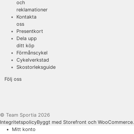
och
reklamationer
Kontakta
oss
Presentkort
Dela upp
ditt köp
Förmånscykel
Cykelverkstad
Skostorleksguide
Följ oss
© Team Sportia 2026
Integritetspolicy
Byggt med Storefront och WooCommerce
.
Mitt konto