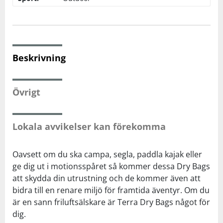
Squash
Tennis
Beskrivning
Träning
Övrigt
Volleyboll
Lokala avvikelser kan förekomma
Walking
Oavsett om du ska campa, segla, paddla kajak eller
ge dig ut i motionsspåret så kommer dessa Dry Bags
att skydda din utrustning och de kommer även att
bidra till en renare miljö för framtida äventyr. Om du
är en sann friluftsälskare är Terra Dry Bags något för
dig.