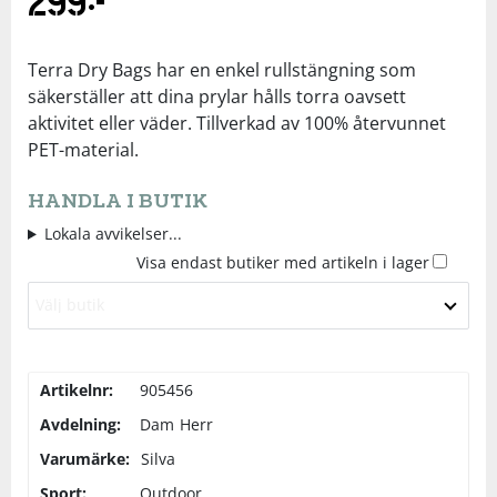
299
kr
Underkläder
Skydd
Underkläder
Skydd
Längdåkning
Terra Dry Bags har en enkel rullstängning som
säkerställer att dina prylar hålls torra oavsett
Sporttillbehör
Sporttillbehör
Löpning
aktivitet eller väder. Tillverkad av 100% återvunnet
PET-material.
Stavar
Stavar
Orientering
HANDLA I BUTIK
Träning
Träning
Outdoor
Lokala avvikelser...
Visa endast butiker med artikeln i lager
Tält
Tält
Padel
Välj butik
Väskor
Väskor
Rullskidor
Artikelnr:
905456
Övrigt
Övrigt
Simning
Avdelning:
Dam
Herr
Varumärke:
Silva
Sportswear
Sport:
Outdoor