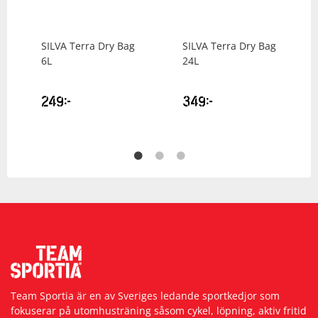
SILVA
Terra Dry Bag
SILVA
Terra Dry Bag
6L
24L
249
kr
349
kr
Team Sportia är en av Sveriges ledande sportkedjor som
fokuserar på utomhusträning såsom cykel, löpning, aktiv fritid