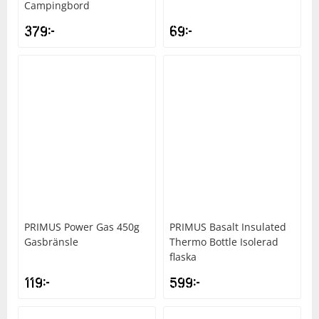
Campingbord
379
kr
69
kr
PRIMUS
Power Gas 450g
PRIMUS
Basalt Insulated
Gasbränsle
Thermo Bottle Isolerad
flaska
119
kr
599
kr