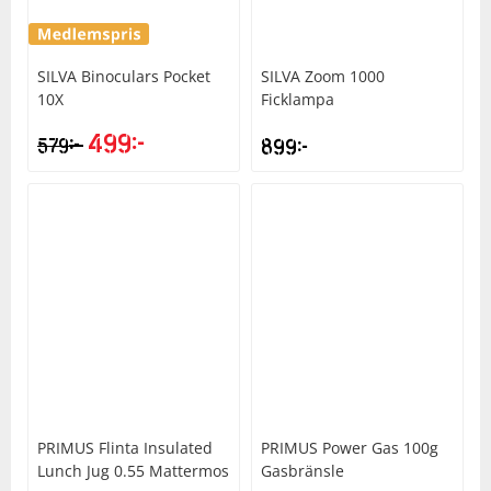
SILVA
Binoculars Pocket
SILVA
Zoom 1000
10X
Ficklampa
499
kr
kr
579
899
kr
Det
Det
ursprungliga
nuvarande
priset
priset
var:
är:
579kr.
499kr.
PRIMUS
Flinta Insulated
PRIMUS
Power Gas 100g
Lunch Jug 0.55 Mattermos
Gasbränsle