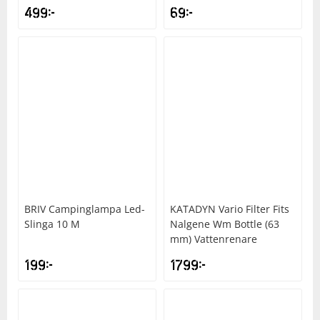
499
kr
69
kr
BRIV
Campinglampa Led-
KATADYN
Vario Filter Fits
Slinga 10 M
Nalgene Wm Bottle (63
mm) Vattenrenare
199
kr
1799
kr