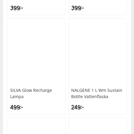
399
kr
399
kr
Underkläder
Skydd
Underkläder
Skydd
Längdåkning
Sporttillbehör
Sporttillbehör
Löpning
Stavar
Stavar
Orientering
Träning
Träning
Outdoor
Tält
Tält
Padel
SILVA
Glow Recharge
NALGENE
1 L Wm Sustain
Lampa
Bottle Vattenflaska
Väskor
Väskor
Rullskidor
499
kr
249
kr
Övrigt
Övrigt
Simning
Sportswear