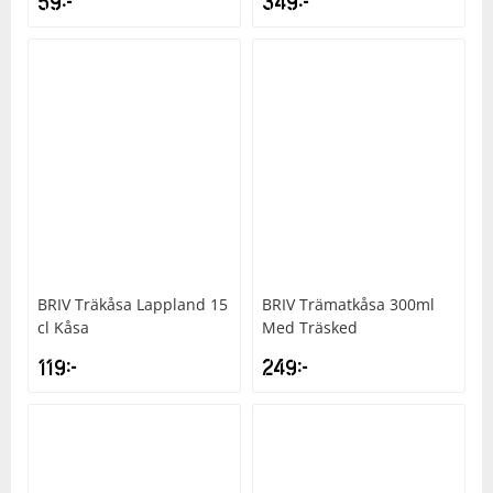
59
kr
349
kr
BRIV
Träkåsa Lappland 15
BRIV
Trämatkåsa 300ml
cl Kåsa
Med Träsked
119
kr
249
kr