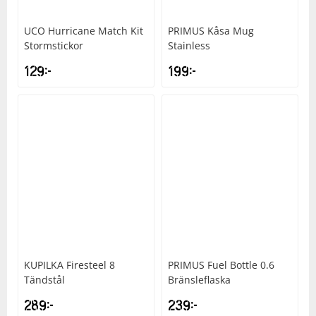
UCO
Hurricane Match Kit
PRIMUS
Kåsa Mug
Stormstickor
Stainless
129
kr
199
kr
KUPILKA
Firesteel 8
PRIMUS
Fuel Bottle 0.6
Tändstål
Bränsleflaska
289
kr
239
kr