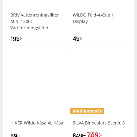
BRIV
Vattenreningsfilter
WILDO
Fold-A-Cup I
Mini 1200L
Display
Vattenreningsfilter
199
kr
49
kr
HIKER
Wildo Kåsa XL Kåsa
SILVA
Binoculars Scenic 8
749
kr
kr
69
kr
849
Det
Det