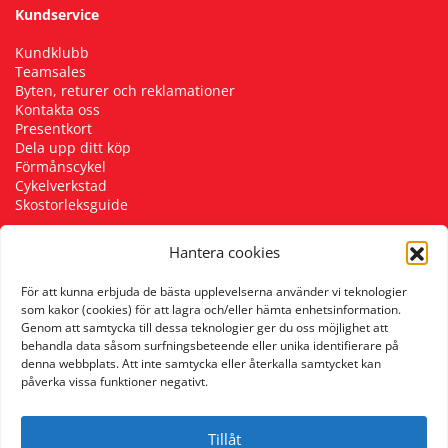
Kundservice
Kundklubb
Teamsales
Byten, returer och reklamationer
Kontakta oss
Presentkort
Dela upp ditt köp
Förmånscykel
Cykelverkstad
Skostorleksguide
Hantera cookies
Följ oss
För att kunna erbjuda de bästa upplevelserna använder vi teknologier
som kakor (cookies) för att lagra och/eller hämta enhetsinformation.
Genom att samtycka till dessa teknologier ger du oss möjlighet att
behandla data såsom surfningsbeteende eller unika identifierare på
denna webbplats. Att inte samtycka eller återkalla samtycket kan
påverka vissa funktioner negativt.
Tillåt