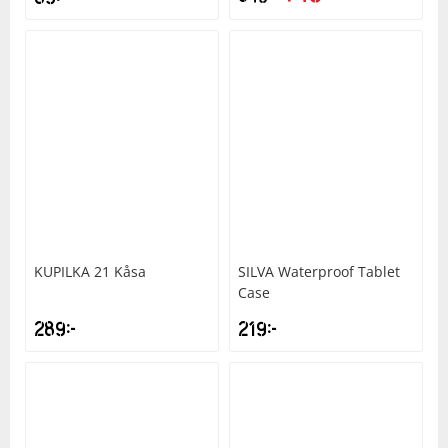
ursprungliga
nuvarande
priset
priset
var:
är:
849kr.
749kr.
KUPILKA
21 Kåsa
SILVA
Waterproof Tablet
Case
289
kr
219
kr