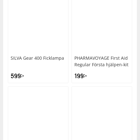
Squash
Tennis
Träning
SILVA
Gear 400 Ficklampa
PHARMAVOYAGE
First Aid
Regular Första hjälpen-kit
Volleyboll
599
kr
199
kr
Walking