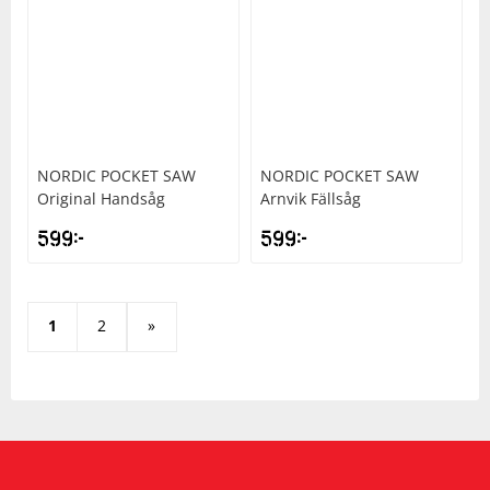
NORDIC POCKET SAW
NORDIC POCKET SAW
Original Handsåg
Arnvik Fällsåg
599
kr
599
kr
1
2
»