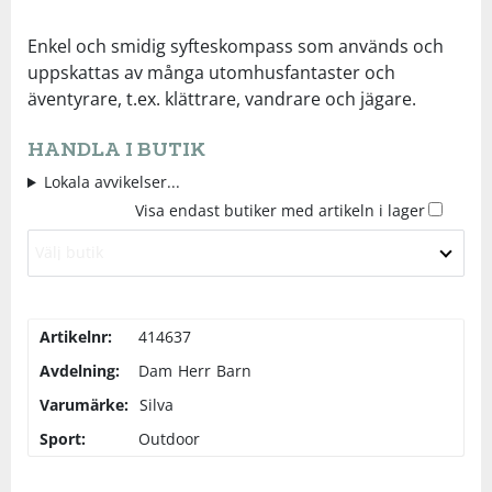
Underkläder
Skydd
Underkläder
Skydd
Längdåkning
Enkel och smidig syfteskompass som används och
uppskattas av många utomhusfantaster och
äventyrare, t.ex. klättrare, vandrare och jägare.
Sporttillbehör
Sporttillbehör
Löpning
HANDLA I BUTIK
Stavar
Stavar
Orientering
Lokala avvikelser...
Visa endast butiker med artikeln i lager
Träning
Träning
Outdoor
Välj butik
Tält
Tält
Padel
Artikelnr:
414637
Väskor
Väskor
Rullskidor
Avdelning:
Dam
Herr
Barn
Varumärke:
Silva
Övrigt
Övrigt
Simning
Sport:
Outdoor
Sportswear