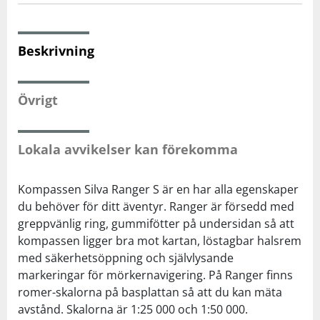
Squash
Beskrivning
Tennis
Övrigt
Träning
Lokala avvikelser kan förekomma
Volleyboll
Kompassen Silva Ranger S är en har alla egenskaper
Walking
du behöver för ditt äventyr. Ranger är försedd med
greppvänlig ring, gummifötter på undersidan så att
kompassen ligger bra mot kartan, löstagbar halsrem
med säkerhetsöppning och självlysande
markeringar för mörkernavigering. På Ranger finns
romer-skalorna på basplattan så att du kan mäta
avstånd. Skalorna är 1:25 000 och 1:50 000.