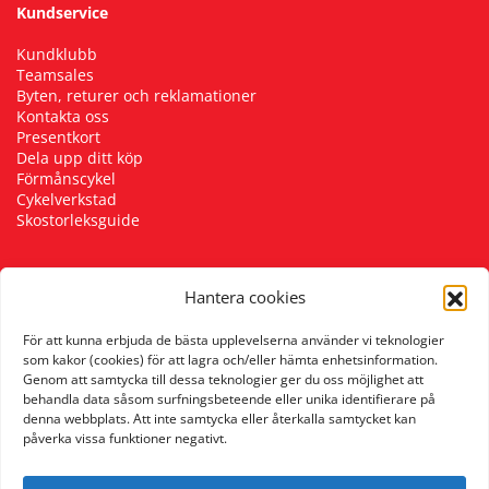
Kundservice
Kundklubb
Teamsales
Byten, returer och reklamationer
Kontakta oss
Presentkort
Dela upp ditt köp
Förmånscykel
Cykelverkstad
Skostorleksguide
Hantera cookies
Följ oss
För att kunna erbjuda de bästa upplevelserna använder vi teknologier
som kakor (cookies) för att lagra och/eller hämta enhetsinformation.
Genom att samtycka till dessa teknologier ger du oss möjlighet att
behandla data såsom surfningsbeteende eller unika identifierare på
denna webbplats. Att inte samtycka eller återkalla samtycket kan
påverka vissa funktioner negativt.