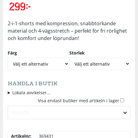
299
kr
Underkläder
Skydd
Underkläder
Skydd
Längdåkning
2-i-1-shorts med kompression, snabbtorkande
Sporttillbehör
Sporttillbehör
Löpning
material och 4-vägsstretch – perfekt för fri rörlighet
och komfort under löprundan!
Stavar
Stavar
Orientering
Färg
Storlek
Träning
Träning
Outdoor
Tält
Tält
Padel
HANDLA I BUTIK
Lokala avvikelser...
Väskor
Väskor
Rullskidor
Visa endast butiker med artikeln i lager
Välj butik
Övrigt
Övrigt
Simning
Sportswear
Artikelnr:
369431