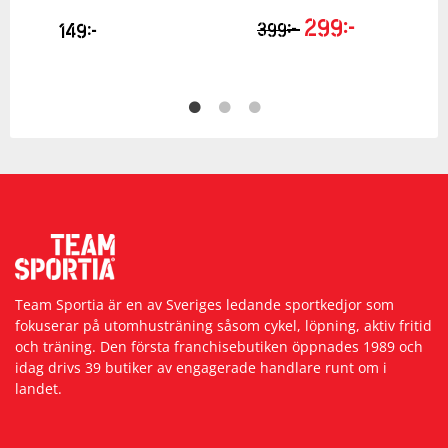
299
kr
kr
149
kr
399
Team Sportia är en av Sveriges ledande sportkedjor som
fokuserar på utomhusträning såsom cykel, löpning, aktiv fritid
och träning. Den första franchisebutiken öppnades 1989 och
idag drivs 39 butiker av engagerade handlare runt om i
landet.