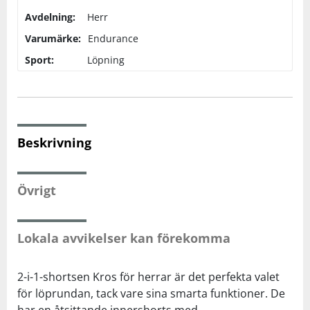
Avdelning:
Herr
Squash
Varumärke:
Endurance
Sport:
Löpning
Tennis
Träning
Beskrivning
Volleyboll
Övrigt
Walking
Lokala avvikelser kan förekomma
2-i-1-shortsen Kros för herrar är det perfekta valet
för löprundan, tack vare sina smarta funktioner. De
har en åtsittande innershorts med