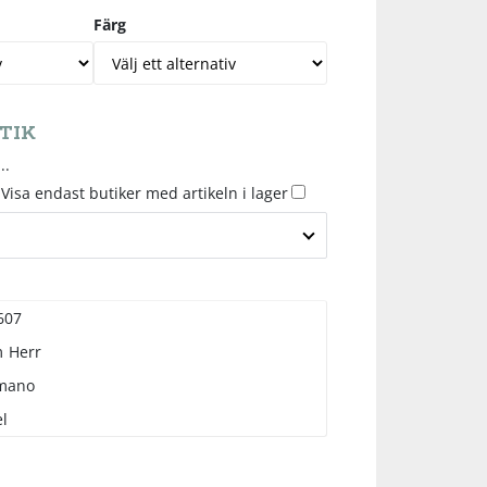
Färg
TIK
..
Visa endast butiker med artikeln i lager
607
m
Herr
mano
l