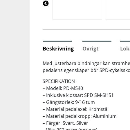
Underkläder
Skydd
Underkläder
Skydd
Längdåkning
Pre
vio
us
Sporttillbehör
Sporttillbehör
Löpning
Stavar
Stavar
Orientering
Beskrivning
Övrigt
Lok
Träning
Träning
Outdoor
Med justerbara bindningar kan stramhete
pedalens egenskaper bör SPD-cykelssk
Tält
Tält
Padel
SPECIFIKATION
– Modell: PD-M540
Väskor
Väskor
Rullskidor
– Inklusive klossar: SPD SM-SH51
– Gängstorlek: 9/16 tum
– Material pedalaxel: Kromstål
Övrigt
Övrigt
Simning
– Material pedalkropp: Aluminium
– Färger: Svart, Silver
Sportswear