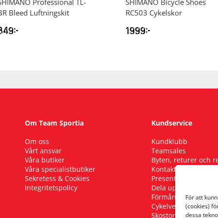
SHIMANO
Professional TL-
SHIMANO
Bicycle Shoes
BR Bleed Luftningskit
RC503 Cykelskor
849
kr
1999
kr
Om Team Sportia
Kundservice
Om oss
Kundklubb
Vårt ansvar
Teamsales
Våra butiker
Byten, returer och 
Våra specialistbutiker
Kontakta oss
Sekretess & Cookies
Presentkort
Integritetspolicy
Dela upp ditt köp
Förmånscykel
För att kun
Cykelverkstad
(cookies) fö
Skostorleksguide
dessa tekno