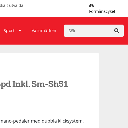
okalt utvalda
Förmånscykel
Sök
Sport
Varumärken
efter:
Spd Inkl. Sm-Sh51
imano-pedaler med dubbla klicksystem.