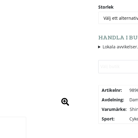
Storlek
HANDLA I BU
Lokala avvikelser.
Välj butik
Artikelnr:
989
Avdelning:
Da
Varumärke:
Shi
Sport:
Cyke