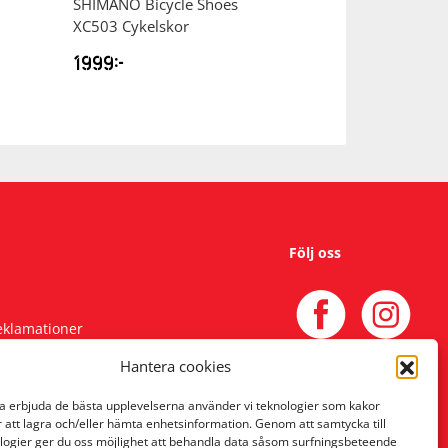
SHIMANO
Bicycle Shoes
SHIMANO
Bicyc
XC503 Cykelskor
RC703 Cykelsko
1999
kr
2799
kr
Följ oss
reklamationer
Hantera cookies
na erbjuda de bästa upplevelserna använder vi teknologier som kakor
r att lagra och/eller hämta enhetsinformation. Genom att samtycka till
logier ger du oss möjlighet att behandla data såsom surfningsbeteende