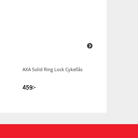
AXA
Solid Ring Lock Cykellås
AXA
Cable Resol
Code Cable
459
kr
259
kr