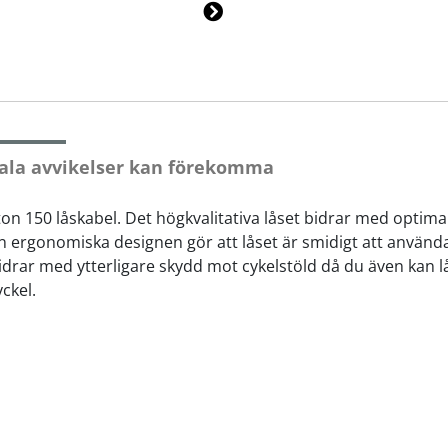
Ne
xt
ala avvikelser kan förekomma
on 150 låskabel. Det högkvalitativa låset bidrar med optim
n ergonomiska designen gör att låset är smidigt att använda
drar med ytterligare skydd mot cykelstöld då du även kan lås
yckel.