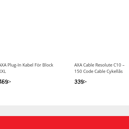
AXA
Plug-In Kabel För Block
AXA
Cable Resolute C10 –
XXL
150 Code Cable Cykellås
469
kr
339
kr