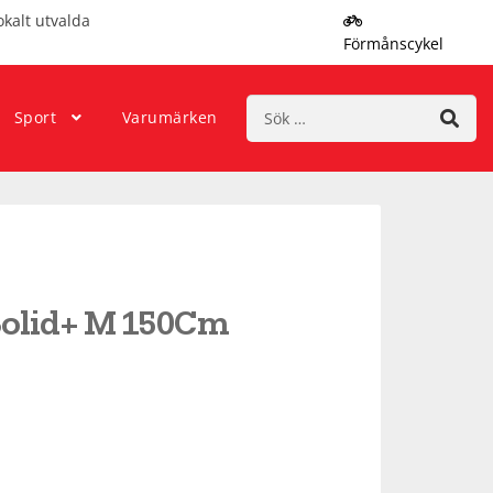
okalt utvalda
Förmånscykel
Sök
Sport
Varumärken
efter:
Solid+ M 150Cm