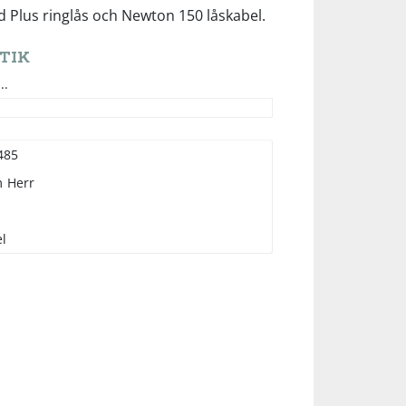
d Plus ringlås och Newton 150 låskabel.
TIK
..
485
m
Herr
l