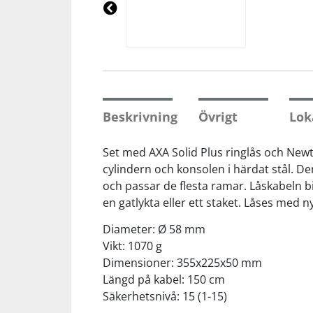
Underkläder
Skydd
Underkläder
Skydd
Längdåkning
Pre
vio
us
Sporttillbehör
Sporttillbehör
Löpning
Stavar
Stavar
Orientering
Beskrivning
Övrigt
Lok
Träning
Träning
Outdoor
Set med AXA Solid Plus ringlås och Newt
cylindern och konsolen i härdat stål. De
och passar de flesta ramar. Låskabeln bi
Tält
Tält
Padel
en gatlykta eller ett staket. Låses med n
Väskor
Väskor
Rullskidor
Diameter: Ø 58 mm
Vikt: 1070 g
Dimensioner: 355x225x50 mm
Övrigt
Övrigt
Simning
Längd på kabel: 150 cm
Säkerhetsnivå: 15 (1-15)
Sportswear