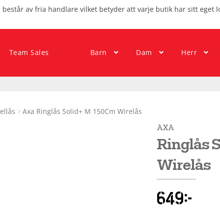
består av fria handlare vilket betyder att varje butik har sitt eget l
Team Sales
Barn
Dam
Herr
ellås
Axa Ringlås Solid+ M 150Cm Wirelås
AXA
Ringlås 
Wirelås
649
kr