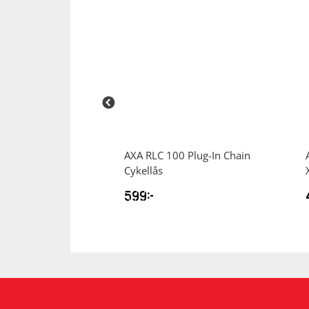
 Block XXL
AXA
RLC 100 Plug-In Chain
Cykellås
599
kr