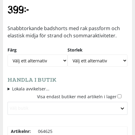
399
kr
Underkläder
Skydd
Underkläder
Skydd
Längdåkning
Sporttillbehör
Sporttillbehör
Löpning
Snabbtorkande badshorts med rak passform och
elastisk midja för strand och sommaraktiviteter.
Stavar
Stavar
Orientering
Färg
Storlek
Träning
Träning
Outdoor
Tält
Tält
Padel
HANDLA I BUTIK
Lokala avvikelser...
Visa endast butiker med artikeln i lager
Väskor
Väskor
Rullskidor
Välj butik
Övrigt
Övrigt
Simning
Artikelnr:
064625
Sportswear