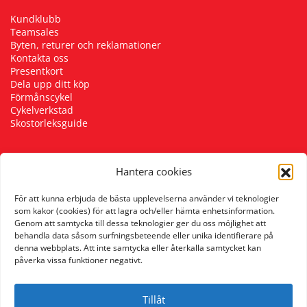
Kundklubb
Teamsales
Byten, returer och reklamationer
Kontakta oss
Presentkort
Dela upp ditt köp
Förmånscykel
Cykelverkstad
Skostorleksguide
Hantera cookies
Följ oss
För att kunna erbjuda de bästa upplevelserna använder vi teknologier
som kakor (cookies) för att lagra och/eller hämta enhetsinformation.
Genom att samtycka till dessa teknologier ger du oss möjlighet att
behandla data såsom surfningsbeteende eller unika identifierare på
denna webbplats. Att inte samtycka eller återkalla samtycket kan
påverka vissa funktioner negativt.
Tillåt