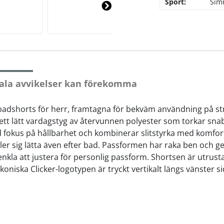
Sport:
Sim
Ne
xt
ala avvikelser kan förekomma
är badshorts för herr, framtagna för bekväm användning på 
ett lätt vardagstyg av återvunnen polyester som torkar snab
d fokus på hållbarhet och kombinerar slitstyrka med komfor
ller sig lätta även efter bad. Passformen har raka ben och ge
nkla att justera för personlig passform. Shortsen är utrus
koniska Clicker-logotypen är tryckt vertikalt längs vänster s