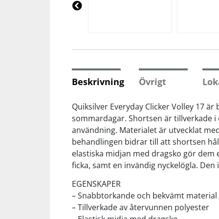
Underkläder
Skydd
Underkläder
Skydd
Längdåkning
Pre
vio
us
Sporttillbehör
Sporttillbehör
Löpning
Stavar
Stavar
Orientering
Beskrivning
Övrigt
Lok
Träning
Träning
Outdoor
Quiksilver Everyday Clicker Volley 17 
sommardagar. Shortsen är tillverkade i 
användning. Materialet är utvecklat me
Tält
Tält
Padel
behandlingen bidrar till att shortsen hå
elastiska midjan med dragsko gör dem e
Väskor
Väskor
Rullskidor
ficka, samt en invändig nyckelögla. Den i
EGENSKAPER
Övrigt
Övrigt
Simning
– Snabbtorkande och bekvämt material
– Tillverkade av återvunnen polyester
Sportswear