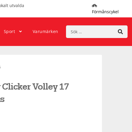
okalt utvalda
Förmånscykel
Sök
Sport
Varumärken
efter:
s
Clicker Volley 17
s