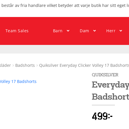
består av fria handlare vilket betyder att varje butik har sitt eget l
Team Sales
Barn
Dam
Herr
kläder
Badshorts
Quiksilver Everyday Clicker Volley 17 Badshort
QUIKSILVER
Everyday 
Badshort
499
kr