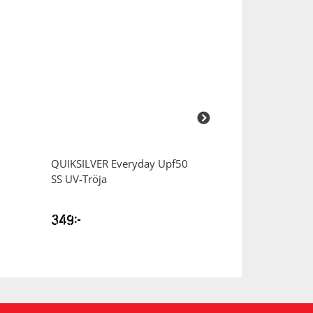
QUIKSILVER
Everyday Upf50
QUIKSILVER
Sur
SS UV-Tröja
20 Boardshorts
349
kr
799
kr