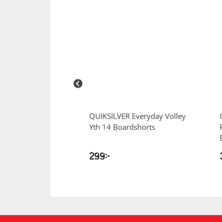
EAR
Tianna
QUIKSILVER
Everyday Volley
Zip W Huvtröja
Yth 14 Boardshorts
299
kr