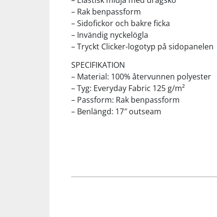
– Elastisk midja med dragsko
– Rak benpassform
– Sidofickor och bakre ficka
Squash
– Invändig nyckelögla
– Tryckt Clicker-logotyp på sidopanelen
Tennis
SPECIFIKATION
– Material: 100% återvunnen polyester
Träning
– Tyg: Everyday Fabric 125 g/m²
– Passform: Rak benpassform
Volleyboll
– Benlängd: 17″ outseam
Walking