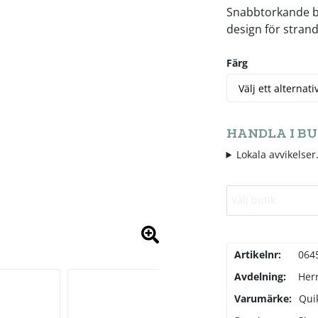
Snabbtorkande ba
design för stra
Färg
HANDLA I BU
Lokala avvikelser.
Välj butik
Artikelnr:
064
Avdelning:
Her
Varumärke:
Quik