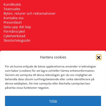
Kundklubb
Teamsales
Byten, returer och reklamationer
Kontakta oss
Presentkort
Dela upp ditt köp
Förmånscykel
Cykelverkstad
Skostorleksguide
Hantera cookies
Följ oss
För att kunna erbjuda de bästa upplevelserna använder vi teknologier
som kakor (cookies) för att lagra och/eller hämta enhetsinformation.
Genom att samtycka till dessa teknologier ger du oss möjlighet att
behandla data såsom surfningsbeteende eller unika identifierare på
denna webbplats. Att inte samtycka eller återkalla samtycket kan
påverka vissa funktioner negativt.
Tillåt