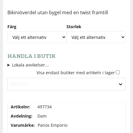
Underkläder
Skydd
Underkläder
Skydd
Längdåkning
Bikiniöverdel utan bygel med en twist framtill
Färg
Storlek
Sporttillbehör
Sporttillbehör
Löpning
Stavar
Stavar
Orientering
HANDLA I BUTIK
Träning
Träning
Outdoor
Lokala avvikelser...
Visa endast butiker med artikeln i lager
Tält
Tält
Padel
Välj butik
Väskor
Väskor
Rullskidor
Artikelnr:
497734
Övrigt
Övrigt
Simning
Avdelning:
Dam
Varumärke:
Panos Emporio
Sportswear