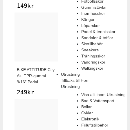
Fotbollsskor
149
kr
Gummistövlar
Inomhusskor
Kängor
Löparskor
Padel & tennisskor
Sandaler & tofflor
Skotillbehör
Sneakers
Träningsskor
Vandringskor
Walkingskor
BIKE ATTITUDE
City
Utrustning
Alu TPR-gummi
Tillbaks till Herr
9/16″ Pedal
Utrustning
249
kr
Visa allt inom Utrustning
Bad & Vattensport
Bollar
Cyklar
Elektronik
Friluftstillbehör