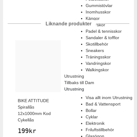
Gummistövlar
Inomhusskor
Kängor
Liknande produkter
Löparskor
Padel & tennisskor
Sandaler & tofflor
Skotillbehör
Sneakers
Träningsskor
Vandringskor
Walkingskor
Utrustning
Tillbaks till Dam
Utrustning
Visa allt inom Utrustning
BIKE ATTITUDE
Bad & Vattensport
Spirallås
Bollar
12x1000mm Kod
Cyklar
Cykellås
Elektronik
199
kr
Friluftstillbehör
Glasögon