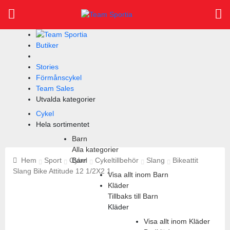
Butiker
Stories
Förmånscykel
Team Sales
Utvalda kategorier
Cykel
Hela sortimentet
Barn
Sök
Alla kategorier
efter:
Hem
Sport
Cykel
Barn
Cykeltillbehör
Slang
Bikeattit
Slang Bike Attitude 12 1/2X2 1
Visa allt inom Barn
Kläder
Tillbaks till Barn
Kläder
Visa allt inom Kläder