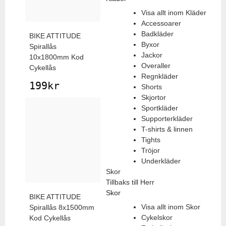
Visa allt inom Kläder
Accessoarer
Badkläder
BIKE ATTITUDE
Byxor
Spirallås
Jackor
10x1800mm Kod
Overaller
Cykellås
Regnkläder
199
kr
Shorts
Skjortor
Sportkläder
Supporterkläder
T-shirts & linnen
Tights
Tröjor
Underkläder
Skor
Tillbaks till Herr
Skor
BIKE ATTITUDE
Visa allt inom Skor
Spirallås 8x1500mm
Cykelskor
Kod Cykellås