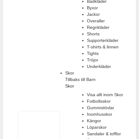
Badkläder
Byxor
Jackor
Overaller
Regnkläder
Shorts
Supporterkläder
T-shirts & linnen
Tights
Tröjor
Underkläder
Skor
Tillbaks till Barn
Skor
Visa allt inom Skor
Fotbollsskor
Gummistövlar
Inomhusskor
Kängor
Löparskor
Sandaler & tofflor