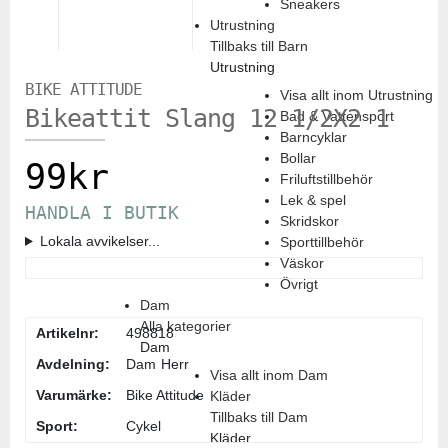
Sneakers
Utrustning
Tillbaks till Barn
Utrustning
BIKE ATTITUDE
Visa allt inom Utrustning
Bikeattit Slang 12 1/2X2 1
Bad & Vattensport
Barncyklar
Bollar
99
kr
Friluftstillbehör
Lek & spel
HANDLA I BUTIK
Skridskor
Lokala avvikelser...
Sporttillbehör
Väskor
Övrigt
Dam
Alla kategorier
Artikelnr:
498818
Dam
Avdelning:
Dam
Herr
Visa allt inom Dam
Varumärke:
Bike Attitude
Kläder
Tillbaks till Dam
Sport:
Cykel
Kläder