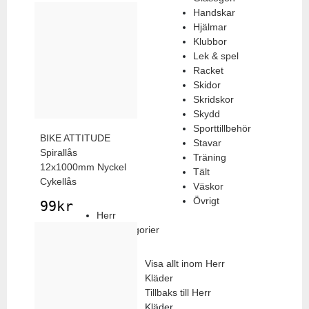
Handskar
Hjälmar
Klubbor
Lek & spel
Racket
Skidor
Skridskor
Skydd
Sporttillbehör
BIKE ATTITUDE
Stavar
Spirallås
Träning
12x1000mm Nyckel
Tält
Cykellås
Väskor
Övrigt
99
kr
Herr
Alla kategorier
Herr
Visa allt inom Herr
Kläder
Tillbaks till Herr
Kläder