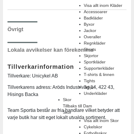
Visa allt inom Kläder
Accessoarer
Badkläder
Byxor
Övrigt
Jackor
Overaller
Regnkläder
Lokala avvikelser kan förekomma
Shorts
Skjortor
Sportkläder
Tillverkarinformation
Supporterkläder
T-shirts & linnen
Tillverkare: Unicykel AB
Tights
Tillverkarens adress: Aröds Industriväg 14, 422 43,
Tröjor
Underkläder
Hisings Backa
Skor
Tillbaks till Dam
Team Sportia består av fria handlare vilket betyder att
Skor
varje butik har sitt eget lokalt utvalda sortiment.
Visa allt inom Skor
Cykelskor
Fotbollsskor