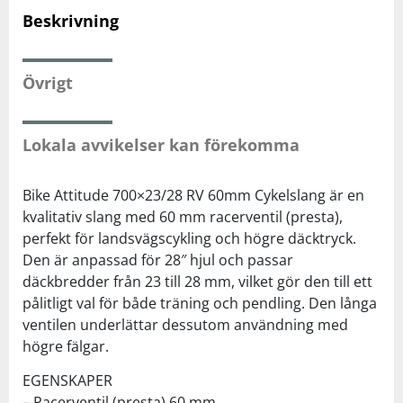
Beskrivning
Squash
Övrigt
Tennis
Lokala avvikelser kan förekomma
Träning
Bike Attitude 700×23/28 RV 60mm Cykelslang är en
Volleyboll
kvalitativ slang med 60 mm racerventil (presta),
perfekt för landsvägscykling och högre däcktryck.
Walking
Den är anpassad för 28″ hjul och passar
däckbredder från 23 till 28 mm, vilket gör den till ett
pålitligt val för både träning och pendling. Den långa
ventilen underlättar dessutom användning med
högre fälgar.
EGENSKAPER
– Racerventil (presta) 60 mm