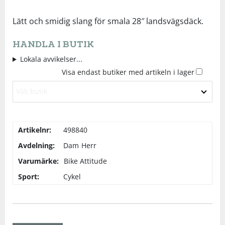
Underkläder
Skydd
Underkläder
Skydd
Längdåkning
Lätt och smidig slang för smala 28″ landsvägsdäck.
HANDLA I BUTIK
Sporttillbehör
Sporttillbehör
Löpning
Lokala avvikelser...
Visa endast butiker med artikeln i lager
Stavar
Stavar
Orientering
Välj butik
Träning
Träning
Outdoor
Artikelnr:
498840
Tält
Tält
Padel
Avdelning:
Dam
Herr
Varumärke:
Bike Attitude
Väskor
Väskor
Rullskidor
Sport:
Cykel
Övrigt
Övrigt
Simning
Sportswear