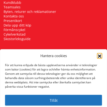
Kundklubb
Teamsales
Byten, returer och reklamationer
Kontakta oss
Presentkort
Dela upp ditt köp
Förmånscykel
Cykelverkstad
Skostorleksguide
Hantera cookies
Följ oss
För att kunna erbjuda de bästa upplevelserna använder vi teknologier
som kakor (cookies) för att lagra och/eller hämta enhetsinformation.
Genom att samtycka till dessa teknologier ger du oss möjlighet att
behandla data såsom surfningsbeteende eller unika identifierare på
denna webbplats. Att inte samtycka eller återkalla samtycket kan
påverka vissa funktioner negativt.
Tillåt